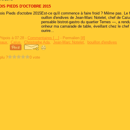
OIS PIEDS D'OCTOBRE 2015
Est-ce qu'il commence à faire froid ? Même pas. Le 
ouillon d'endives de Jean-Marc Notelet, chef de Caïu
pensable bistrot-gastro du quartier Ternes —, a rendu
onheur ma camarade de table, éveillant chez le chef 
ourire...
Ptipois à 07:28 -
Commentaires [
…
]
- Permalien [
#
]
eaux
,
Caïus
,
Christophe Ada
,
Jean-Marc Notelet
,
bouillon d'endives
plu ?
0 vote