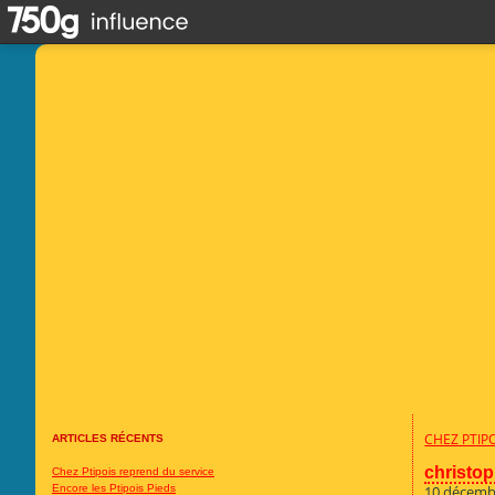
CHEZ PTIP
ARTICLES RÉCENTS
christo
Chez Ptipois reprend du service
Encore les Ptipois Pieds
10 décemb