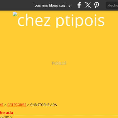
Tous nos blogs cuisine
Publicité
OIS
>
CATEGORIES
>
CHRISTOPHE ADA
phe ada
re 2015