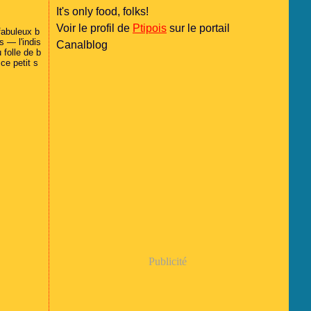
It's only food, folks!
Voir le profil de
Ptipois
sur le portail
fabuleux b
s — l'indis
Canalblog
 folle de b
ce petit s
Publicité