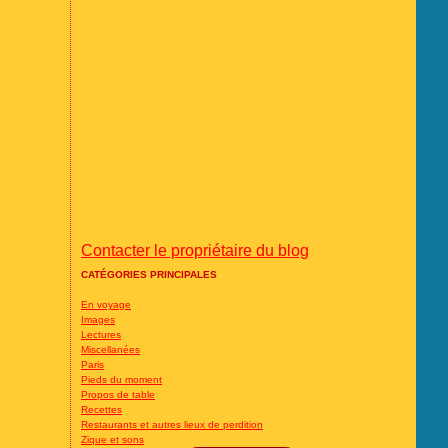
Contacter le propriétaire du blog
CATÉGORIES PRINCIPALES
En voyage
Images
Lectures
Miscellanées
Paris
Pieds du moment
Propos de table
Recettes
Restaurants et autres lieux de perdition
Zique et sons