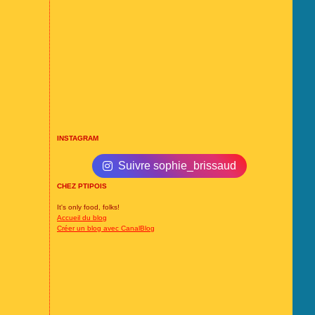
INSTAGRAM
Suivre sophie_brissaud
CHEZ PTIPOIS
It's only food, folks!
Accueil du blog
Créer un blog avec CanalBlog