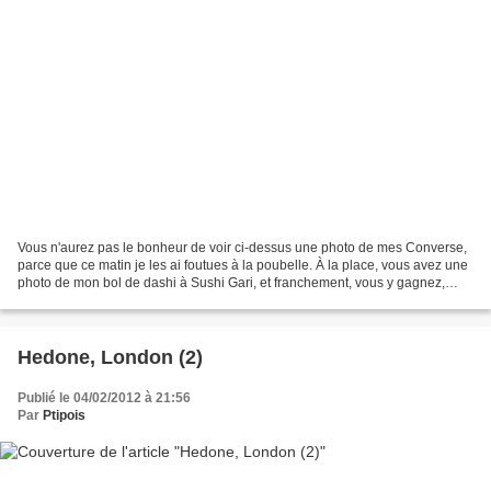
Vous n'aurez pas le bonheur de voir ci-dessus une photo de mes Converse,
parce que ce matin je les ai foutues à la poubelle. À la place, vous avez une
photo de mon bol de dashi à Sushi Gari, et franchement, vous y gagnez,
parce que mes Converse c'était...
Hedone, London (2)
Publié le 04/02/2012 à 21:56
Par
Ptipois