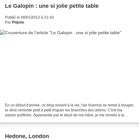
Le Galopin : une si jolie petite table
Publié le 08/01/2012 à 21:42
Par
Ptipois
En ce début d'année, ce blog revient à la vie, l'air hivernal se remet à bouger,
la sève remonte petit à petit irriguer les branches des arbres. C'est ma
saison préférée. Appesantie par le deuil de ma mère, je me remets à la
tâche aujourd'hui pour lui...
Hedone, London