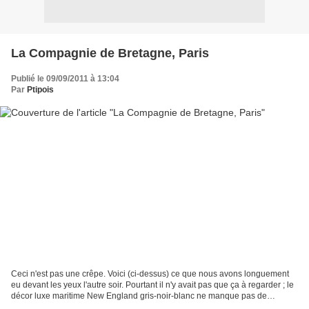
La Compagnie de Bretagne, Paris
Publié le 09/09/2011 à 13:04
Par
Ptipois
Ceci n'est pas une crêpe. Voici (ci-dessus) ce que nous avons longuement
eu devant les yeux l'autre soir. Pourtant il n'y avait pas que ça à regarder ; le
décor luxe maritime New England gris-noir-blanc ne manque pas de
charme. Les familles chrétiennes...