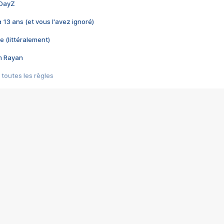
 DayZ
 a 13 ans (et vous l'avez ignoré)
e (littéralement)
im Rayan
 toutes les règles
s les jeux vidéo
us choquant de Rockstar ? - Le scandale BULLY
e plus moche de Steam
du RÊVE tourne au CAUCHEMAR
pendant 8 heures
it… à tort
umiliés par un jeu vidéo
ire - Final Fantasy 8