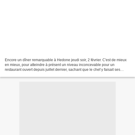
Encore un dîner remarquable à Hedone jeudi soir, 2 février. C'est de mieux
en mieux, pour atteindre à présent un niveau inconcevable pour un
restaurant ouvert depuis juillet dernier, sachant que le chef y faisait ses
premiers vrais pas de chef. Pas étonnant,...