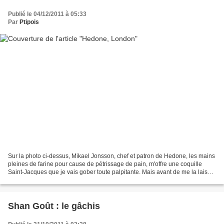
Publié le 04/12/2011 à 05:33
Par
Ptipois
Sur la photo ci-dessus, Mikael Jonsson, chef et patron de Hedone, les mains
pleines de farine pour cause de pétrissage de pain, m'offre une coquille
Saint-Jacques que je vais gober toute palpitante. Mais avant de me la laisser
dévorer, il m'en décrit...
Shan Goût : le gâchis