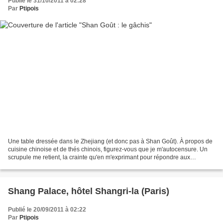
Publié le 31/10/2011 à 02:28
Par
Ptipois
Une table dressée dans le Zhejiang (et donc pas à Shan Goût). À propos de
cuisine chinoise et de thés chinois, figurez-vous que je m'autocensure. Un
scrupule me retient, la crainte qu'en m'exprimant pour répondre aux
innombrables âneries que j'entends...
Shang Palace, hôtel Shangri-la (Paris)
Publié le 20/09/2011 à 02:22
Par
Ptipois