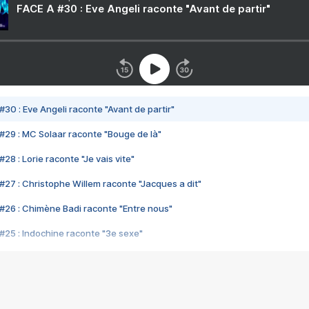
FACE A #30 : Eve Angeli raconte "Avant de partir"
#30 : Eve Angeli raconte "Avant de partir"
#29 : MC Solaar raconte "Bouge de là"
28 : Lorie raconte "Je vais vite"
#27 : Christophe Willem raconte "Jacques a dit"
#26 : Chimène Badi raconte "Entre nous"
#25 : Indochine raconte "3e sexe"
#24 : Zaho raconte "C'est chelou"
#23 : Patrick Bruel raconte "Au café des délices"
#22 : Kyo raconte "Le chemin"