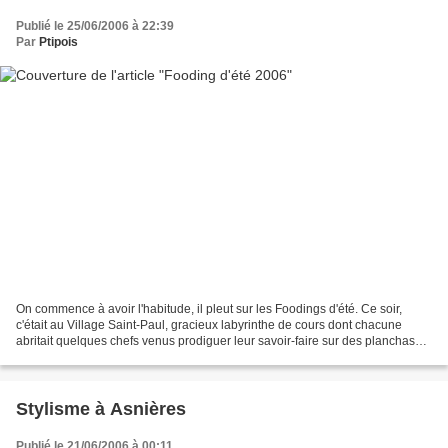
Publié le 25/06/2006 à 22:39
Par
Ptipois
On commence à avoir l'habitude, il pleut sur les Foodings d'été. Ce soir,
c'était au Village Saint-Paul, gracieux labyrinthe de cours dont chacune
abritait quelques chefs venus prodiguer leur savoir-faire sur des planchas
portatives. Comme chaque année,...
Stylisme à Asnières
Publié le 21/06/2006 à 00:11