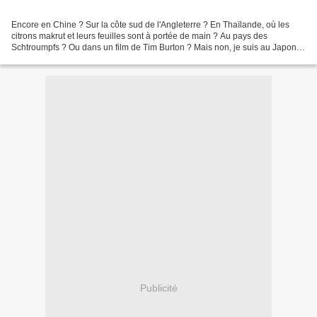
Encore en Chine ? Sur la côte sud de l'Angleterre ? En Thaïlande, où les
citrons makrut et leurs feuilles sont à portée de main ? Au pays des
Schtroumpfs ? Ou dans un film de Tim Burton ? Mais non, je suis au Japon,
au pays des yakuza trancheurs de pain....
Publicité