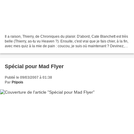
Il a raison, Thierry, de Chroniques du plaisir. D'abord, Cate Blanchett est très
belle (Thierry, as-tu vu Heaven ?). Ensuite, c'est vrai que je fais chier, à la fin,
avec mes quiz à la mie de pain : coucou, je suis où maintenant ? Devinez,
petits malins...
Spécial pour Mad Flyer
Publié le 09/03/2007 à 01:38
Par
Ptipois