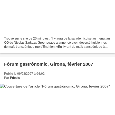
Trouvé sur le site de 20 minutes : "Il y aura de la salade nicoise au menu, au
QG de Nicolas Sarkozy. Greenpeace a annoncé avoir déversé huit tonnes
de maïs transgénique rue d'Enghien. «En livrant du maïs transgénique à
Nicolas Sarkozy, nous lui disons:...
Fòrum gastrònomic, Girona, février 2007
Publié le 09/03/2007 à 04:02
Par
Ptipois