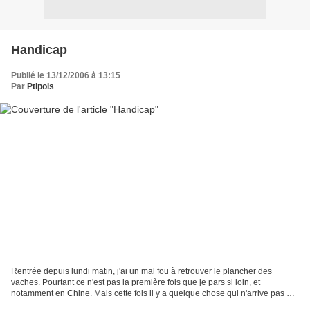
Handicap
Publié le 13/12/2006 à 13:15
Par
Ptipois
Rentrée depuis lundi matin, j'ai un mal fou à retrouver le plancher des
vaches. Pourtant ce n'est pas la première fois que je pars si loin, et
notamment en Chine. Mais cette fois il y a quelque chose qui n'arrive pas à
passer.Problème : une revue culinaire...