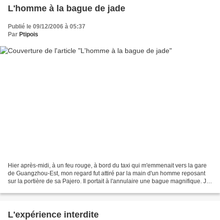
L'homme à la bague de jade
Publié le 09/12/2006 à 05:37
Par
Ptipois
Hier après-midi, à un feu rouge, à bord du taxi qui m'emmenait vers la gare
de Guangzhou-Est, mon regard fut attiré par la main d'un homme reposant
sur la portière de sa Pajero. Il portait à l'annulaire une bague magnifique. Je
crus d'abord à une émeraude,...
L'expérience interdite