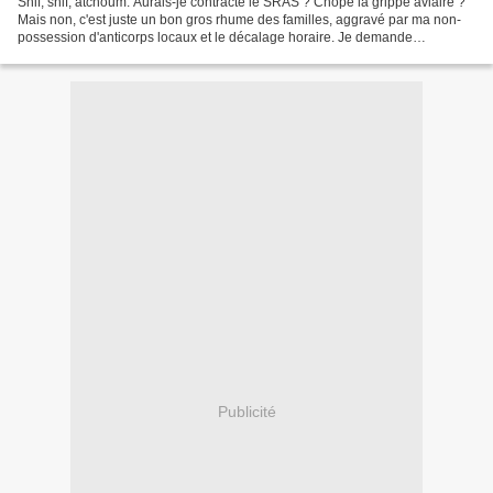
Snif, snif, atchoum. Aurais-je contracté le SRAS ? Chopé la grippe aviaire ?
Mais non, c'est juste un bon gros rhume des familles, aggravé par ma non-
possession d'anticorps locaux et le décalage horaire. Je demande
timidement à être guidée vers une pharmacie....
Publicité