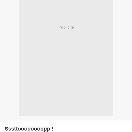
Publicité
Sssttoooooooopp !