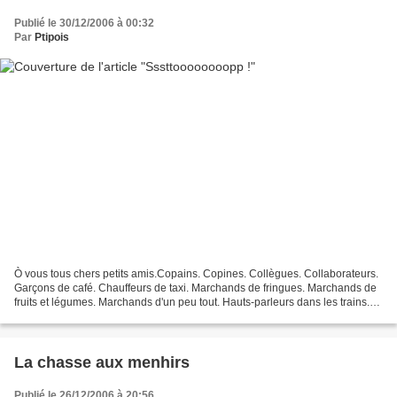
Publié le 30/12/2006 à 00:32
Par
Ptipois
Ò vous tous chers petits amis.Copains. Copines. Collègues. Collaborateurs.
Garçons de café. Chauffeurs de taxi. Marchands de fringues. Marchands de
fruits et légumes. Marchands d'un peu tout. Hauts-parleurs dans les trains.
Pompistes. Buralistes. Kiosquiers....
La chasse aux menhirs
Publié le 26/12/2006 à 20:56