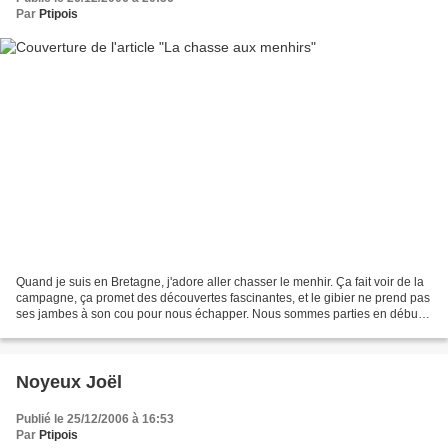
Par
Ptipois
Quand je suis en Bretagne, j'adore aller chasser le menhir. Ça fait voir de la
campagne, ça promet des découvertes fascinantes, et le gibier ne prend pas
ses jambes à son cou pour nous échapper. Nous sommes parties en début
d'après-midi, en ce jour glacial...
Noyeux Joël
Publié le 25/12/2006 à 16:53
Par
Ptipois