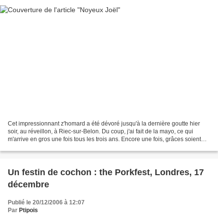
Cet impressionnant z'homard a été dévoré jusqu'à la dernière goutte hier
soir, au réveillon, à Riec-sur-Belon. Du coup, j'ai fait de la mayo, ce qui
m'arrive en gros une fois tous les trois ans. Encore une fois, grâces soient
rendues à l'excellent poissonnier...
Un festin de cochon : the Porkfest, Londres, 17
décembre
Publié le 20/12/2006 à 12:07
Par
Ptipois