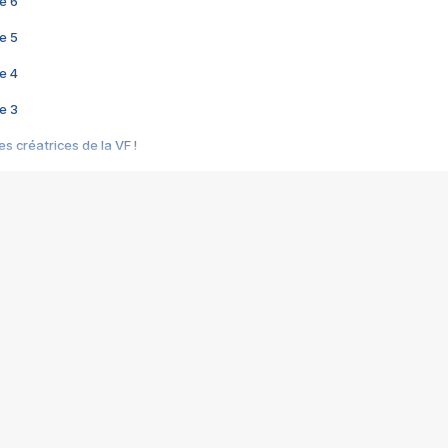
e 6
e 5
e 4
e 3
s créatrices de la VF !
e 2
e 1
e Mektoub My Love arrive enfin ! Rencontre avec Shaïn Boumedine et Sal
i : après Toni en famille
elle réalise le bouleversant Dites lui que je l'aime
ais ! Rencontre autour de Vie privée de Rebecca Zlotowski
 de Marguerite, Grave... Rencontre avec Ella Rumpf
 Les Rêveurs, un film intime sur la santé mentale