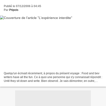
Publié le 07/12/2006 à 04:45
Par
Ptipois
Quelqu'un écrivait récemment, à propos du présent voyage : Food and bev
writers have all the fun. Ce à quoi une personne qui s'y connaissait répondit :
Until they sit down and write. Bien observé. Je vais démontrer, en outre,
qu'un bon food writer doit...