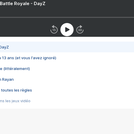
 Battle Royale - DayZ
 DayZ
 a 13 ans (et vous l'avez ignoré)
e (littéralement)
im Rayan
 toutes les règles
s les jeux vidéo
us choquant de Rockstar ? - Le scandale BULLY
e plus moche de Steam
du RÊVE tourne au CAUCHEMAR