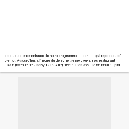
Interruption momentanée de notre programme londonien, qui reprendra très
bientôt. Aujourd'hui, à l'heure du déjeuner, je me trouvais au restaurant
Likafo (avenue de Choisy, Paris XIIIe) devant mon assiette de nouilles plates
de riz sautées au bœuf et...