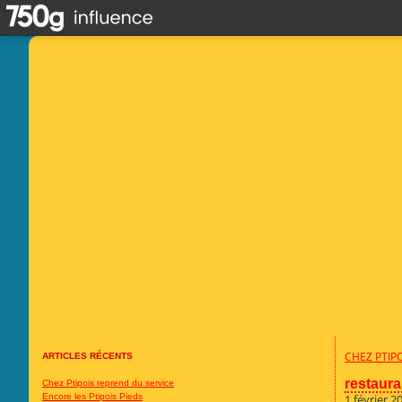
CHEZ PTIP
ARTICLES RÉCENTS
restaura
Chez Ptipois reprend du service
Encore les Ptipois Pieds
1 février 2