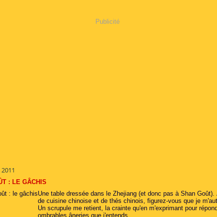
Publicité
 2011
T : LE GÂCHIS
Une table dressée dans le Zhejiang (et donc pas à Shan Goût).
de cuisine chinoise et de thés chinois, figurez-vous que je m'a
Un scrupule me retient, la crainte qu'en m'exprimant pour répon
ombrables âneries que j'entends...