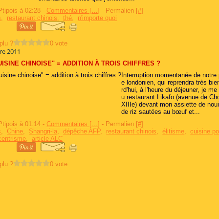
Ptipois à 02:28 -
Commentaires [
…
]
- Permalien [
#
]
s
,
restaurant chinois
,
thé
,
n'importe quoi
plu ?
0 vote
re 2011
UISINE CHINOISE" = ADDITION À TROIS CHIFFRES ?
Interruption momentanée de notr
e londonien, qui reprendra très bie
rd'hui, à l'heure du déjeuner, je me
u restaurant Likafo (avenue de Cho
XIIIe) devant mon assiette de noui
de riz sautées au bœuf et...
Ptipois à 01:14 -
Commentaires [
…
]
- Permalien [
#
]
s
,
Chine
,
Shangri-la
,
dépêche AFP
,
restaurant chinois
,
élitisme
,
cuisine po
centrisme
,
article ALC
plu ?
0 vote