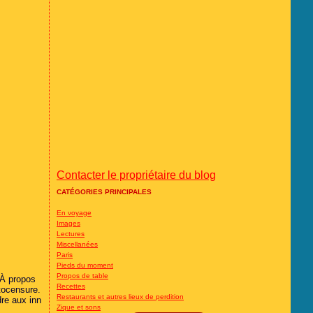
Contacter le propriétaire du blog
CATÉGORIES PRINCIPALES
En voyage
Images
Lectures
Miscellanées
Paris
Pieds du moment
Propos de table
 À propos
Recettes
utocensure.
Restaurants et autres lieux de perdition
dre aux inn
Zique et sons