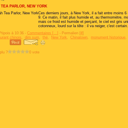
 TEA PARLOR, NEW YORK
Ces derniers jours, à New York, il a fait entre moins 6
9. Ce matin, il fait plus humide et, au thermomètre, mo
mais ce froid est humide et perçant, le ciel est gris un
cotonneux, lourd sur la tête : il va neiger, c'est certain.
Ptipois à 10:36 -
Commentaires [
…
]
- Permalien [
#
]
aurant chinois
,
dim sum
,
thé
,
New York
,
Chinatown
,
monument historique
plu ?
0 vote