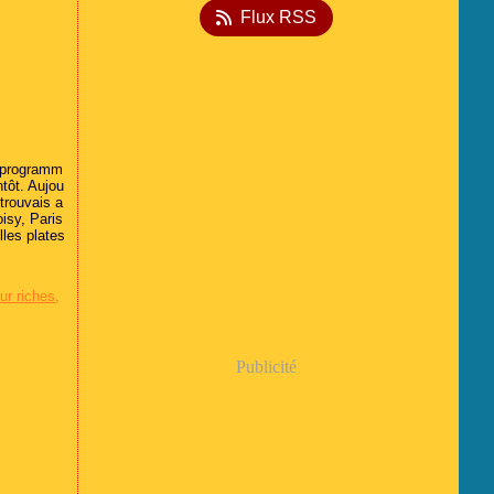
Flux RSS
e programm
ntôt. Aujou
 trouvais a
isy, Paris
lles plates
ur riches
,
Publicité