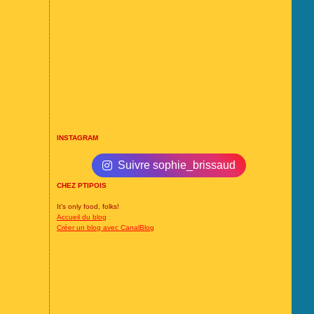
INSTAGRAM
Suivre sophie_brissaud
CHEZ PTIPOIS
It's only food, folks!
Accueil du blog
Créer un blog avec CanalBlog