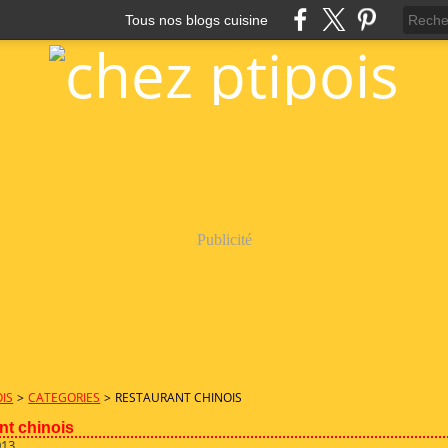
Tous nos blogs cuisine
Publicité
OIS
>
CATEGORIES
>
RESTAURANT CHINOIS
nt chinois
013