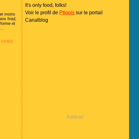
It's only food, folks!
Voir le profil de
Ptipois
sur le portail
 et moins
ins froid,
Canalblog
iforme et
...
,
vapeur
Publicité