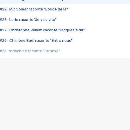
#29 : MC Solaar raconte "Bouge de là"
28 : Lorie raconte "Je vais vite"
#27 : Christophe Willem raconte "Jacques a dit"
#26 : Chimène Badi raconte "Entre nous"
#25 : Indochine raconte "3e sexe"
#24 : Zaho raconte "C'est chelou"
#23 : Patrick Bruel raconte "Au café des délices"
#22 : Kyo raconte "Le chemin"
#21 : Nolwenn Leroy raconte "Cassé"
#20 : Patrick Hernandez raconte "Born to be alive"
#19 : Lorie raconte "Près de moi"
#18 : Michael Jones raconte "A nos actes manqués" (avec Jean-Jacque