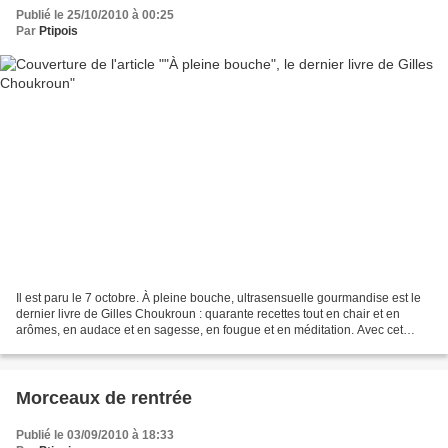
Publié le 25/10/2010 à 00:25
Par
Ptipois
Il est paru le 7 octobre. À pleine bouche, ultrasensuelle gourmandise est le
dernier livre de Gilles Choukroun : quarante recettes tout en chair et en
arômes, en audace et en sagesse, en fougue et en méditation. Avec cet
ouvrage, Gilles arrive à la pleine...
Morceaux de rentrée
Publié le 03/09/2010 à 18:33