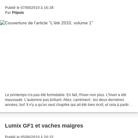
Publié le 07/08/2010 à 16:38
Par
Ptipois
Le printemps n'a pas été formidable. En fait, l'hiver non plus. L'hiver a été
maussade. L'automne pas brillant. Allez, carrément : les deux dernières
années, bof. Il n'y a qu'un seul chapitre qui ait été bien écrit, et cela à partir
du mois d'avril :...
Lumix GF1 et vaches maigres
Publié le 05/06/2010 à 20:32