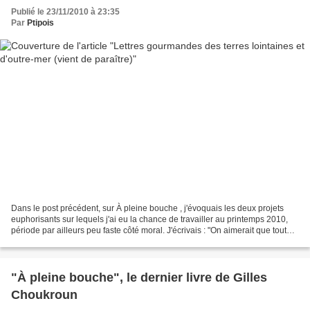
Publié le 23/11/2010 à 23:35
Par
Ptipois
Dans le post précédent, sur À pleine bouche , j'évoquais les deux projets
euphorisants sur lequels j'ai eu la chance de travailler au printemps 2010,
période par ailleurs peu faste côté moral. J'écrivais : "On aimerait que toute
notre vie se passe comme...
"À pleine bouche", le dernier livre de Gilles
Choukroun