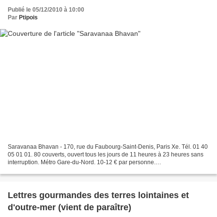
Publié le 05/12/2010 à 10:00
Par
Ptipois
Saravanaa Bhavan - 170, rue du Faubourg-Saint-Denis, Paris Xe. Tél. 01 40
05 01 01. 80 couverts, ouvert tous les jours de 11 heures à 23 heures sans
interruption. Métro Gare-du-Nord. 10-12 € par personne.
http://www.saravanabhavan.com/ "Success begets...
Lettres gourmandes des terres lointaines et
d'outre-mer (vient de paraître)