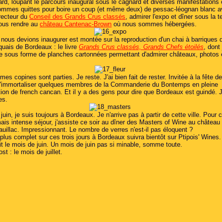
ard, loupant le parcours inaugural sous le cagnard et diverses manifestations o
mmes quittes pour boire un coup (et même deux) de pessac-léognan blanc 
irecteur du
Conseil des Grands Crus classés
, admirer l'expo et dîner sous la t
ous rendre au
château Cantenac-Brown
où nous sommes hébergées.
 nous devions inaugurer est montée sur la reproduction d'un chai à barriques 
uais de Bordeaux : le livre
Grands Crus classés, Grands Chefs étoilés
, dont 
ure sous forme de planches cartonnées permettant d'admirer châteaux, photos 
 mes copines sont parties. Je reste. J'ai bien fait de rester. Invitée à la fête de
ie d'immortaliser quelques membres de la Commanderie du Bontemps en pleine
ion de french cancan. Et il y a des gens pour dire que Bordeaux est guindé. 
es.
uin, je suis toujours à Bordeaux. Je n'arrive pas à partir de cette ville. Pour 
ais intense séjour, j'assiste ce soir au dîner des Masters of Wine au château
auillac. Impressionnant. Le nombre de verres n'est-il pas éloquent ?
plus complet sur ces trois jours à Bordeaux suivra bientôt sur Ptipois' Wines.
ait le mois de juin. Un mois de juin pas si minable, somme toute.
st : le mois de juillet.