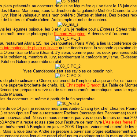
es plats présentés au concours de cuisine légumière qui se tient le 13 juin ch
e des Blancs-Manteaux, sous la direction de la galeriste Michèle Chomette. Je
jury. Non le vainqueur, mais mon préféré : Blettes et blettes. Des blettes re
 de blettes et d'huile d'olive. Archisimple et riche de contenu.
s les légumes puisque, les 3 et 4 juin, je réalise pour
L'Express Styles
trois
et du maïs avec le photographe
Richard Haughton
. À découvrir à l'automne.
 au restaurant Afaria (15, rue Desnouettes, Paris XVe), a lieu la conférence d
s international de photo culinaire
qui se tiendra dans la seconde quinzaine de
à Oloron-Sainte-Marie (Béarn). J'y serai, comme pour les deux premières édi
era la troisième), membre du jury, représentant la catégorie stylisme. Ci-dessu
e Kitchen Galerie) assemble un plat.
Yves Camdeborde sert ses ravioles de boudin noir.
s de photo culinaire à Oloron, qui prend de l'ampleur chaque année, est conn
 une superbe brochette de chefs. Ici,
Christophe Girardot
(La Table de Monte
Gironde) se prépare à servir un de ses consommés aromatiques sous le regard
aude Mariani.
les du concours ici même à partir de la fin septembre.
me de ce 14 juin, je retrouve mes amis Andre Chiang (ex chef chez les Pourc
) et son épouse Pam au restaurant Racines (passage des Panoramas) tout f
son nouveau chef. Nous ne nous sommes pas vus depuis le mois de mai 200
où Andre m'a reçue et assistée pour l'écriture de mon livre
L'Asie des frères P
Pam brièvement à Bangkok en janvier 2006. Depuis, vainement espéré de les r
.. Mais la roue tourne. Andre se prépare à ouvrir son propre établissement à S
ant concept dans lequel ce grand chef pourra exprimer toute la mesure de son 