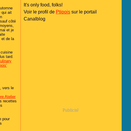
It's only food, folks!
'automne
Voir le profil de
Ptipois
sur le portail
 qui ait
on
Canalblog
(sauf côté
 moyens,
mai et je
aite
 et de la
 cuisine
lus tard.
ulinary
pois'
, vers le
re Atelier
es recettes
us
Publicité
e pour
a