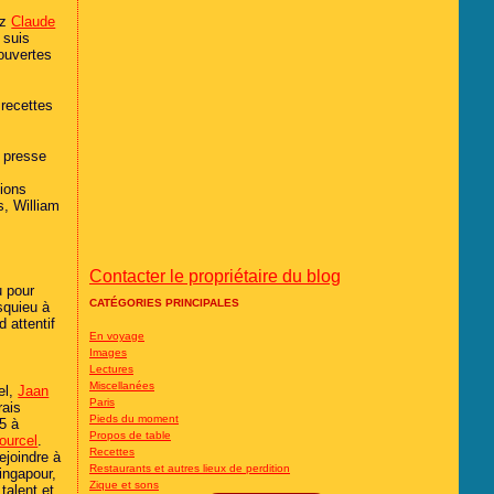
ez
Claude
 suis
couvertes
 recettes
e presse
tions
s, William
Contacter le propriétaire du blog
u pour
CATÉGORIES PRINCIPALES
squieu à
 attentif
En voyage
Images
Lectures
Miscellanées
el,
Jaan
Paris
rais
Pieds du moment
5 à
Propos de table
ourcel
.
Recettes
ejoindre à
Restaurants et autres lieux de perdition
ingapour,
Zique et sons
talent et