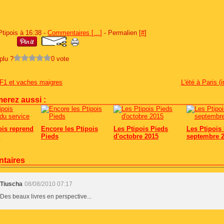
Ptipois à 16:38 -
Commentaires [
…
]
- Permalien [
#
]
plu ?
0 vote
F1 et vaches maigres
L'été à Paris (i
erez aussi :
ois reprend
Encore les Ptipois
Les Ptipois Pieds
Les Ptipois 
e
Pieds
d'octobre 2015
septembre 
taires
Tiuscha
08/08/2010 07:17
Des beaux livres en perspective...