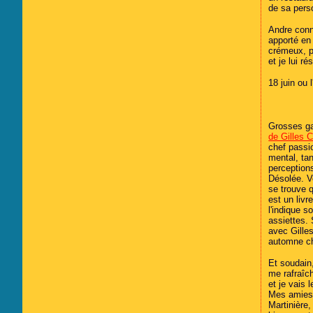
de sa pers
Andre conn
apporté en 
crémeux, p
et je lui 
18 juin ou 
Grosses ga
de Gilles 
chef passi
mental, ta
perception
Désolée. Vo
se trouve 
est un liv
l'indique 
assiettes.
avec Gilles
automne 
Et soudain
me rafraîch
et je vais l
Mes amies 
Martinière