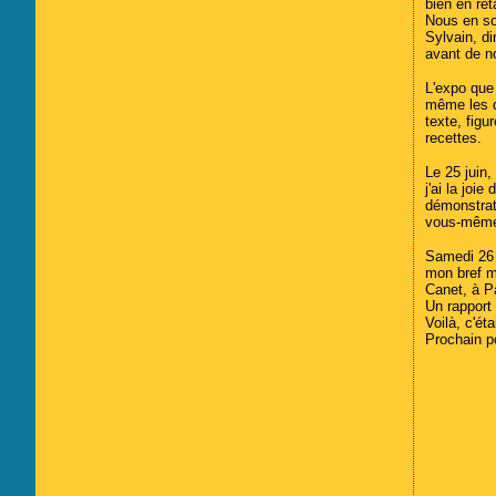
bien en ret
Nous en so
Sylvain, d
avant de n
L'expo que
même les q
texte, fig
recettes.
Le 25 juin,
j'ai la jo
démonstrat
vous-mêm
Samedi 26 j
mon bref m
Canet, à P
Un rapport 
Voilà, c'ét
Prochain po