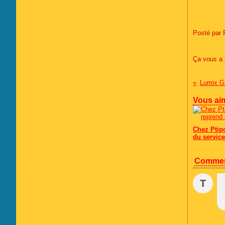
Posté par 
Ça vous a 
Lumix G
Vous aim
Chez Ptip
du servic
Commen
T