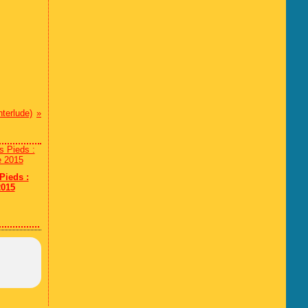
nterlude)
Pieds :
2015