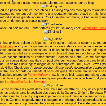
onnalité. De cela aussi, vous aurez bientôt des nouvelles sur ce blog.
aît ma passion pour les thés chinois. Le
dong ting
des montagnes taiwanaises
cadeau est en tout point conforme à la réputation du cru : chaud et frais, brio
rofond et d'une grande longueur. Pour lui rendre hommage, je l'infuse en gran
réserve un de mes plus beaux gaiwan.
l'appel du poisson cru. Petits tartares (mulet, saumon) chez
Jacques Le Divel
mbas grillées, salade de légumes ; et riz au lait, fraises et sésame au resta
Choukroun
, le 23 juin. Ce qui me donne l'occasion de dire tout le bien que je 
onné, audacieux, sans concession, et de sa cuisine qui tantôt vous fait explos
ntôt vous satisfait sans ambages et en mobilisant dans les couches profonde
s vos notions oubliées du confort primitif. Charabia peut-être ? Je me compre
us en saurez davantage dans un post ultérieur, lorsque j'entrerai dans le vif d
que l'un de mes deux
opera magna
de ce printemps-été 2010, avec
Lettres g
re de Gilles Choukroun.
À pleine bouche, ultrasensuelle gourmandise
s'adress
son titre, aux accords gourmands et sensuels que Gilles aime réaliser dans se
 Superbes photos de
Patrick Aufauvre
, stylisme de bibi, textes morfals et coqu
 : un livre important dont je ne manquerai pas de vous reparler bientôt. À para
chez
La Martinière Atelier Saveurs
.
, je me retrouve les pieds dans l'eau. Pour me remettre du TGV, un coup de t
is les arpions dans le pédiluve des quais de la Garonne. 24 juin : Bordeaux F
e fêter avec lui. Bon, il y a grève et je prends le seul train qui daigne partir ce 
Iris et Corinne, respectivement photographe et chargée des partenariats à L
, n'ont pas beaucoup plus de chance que moi à l'aéroport. De sorte que nous a