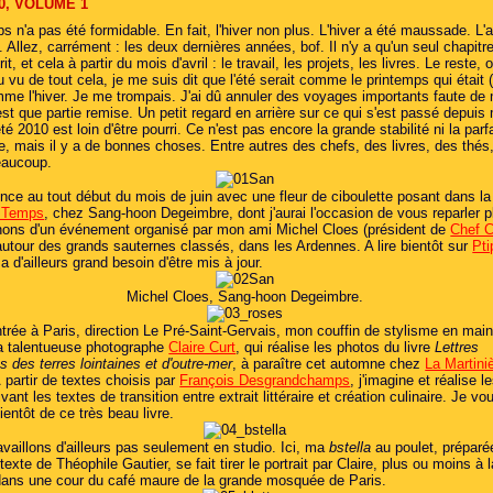
10, VOLUME 1
s n'a pas été formidable. En fait, l'hiver non plus. L'hiver a été maussade. L
t. Allez, carrément : les deux dernières années, bof. Il n'y a qu'un seul chapitre
it, et cela à partir du mois d'avril : le travail, les projets, les livres. Le reste, 
u vu de tout cela, je me suis dit que l'été serait comme le printemps qui était 
mme l'hiver. Je me trompais. J'ai dû annuler des voyages importants faute de
st que partie remise. Un petit regard en arrière sur ce qui s'est passé depuis 
été 2010 est loin d'être pourri. Ce n'est pas encore la grande stabilité ni la parf
, mais il y a de bonnes choses. Entre autres des chefs, des livres, des thés,
eaucoup.
e au tout début du mois de juin avec une fleur de ciboulette posant dans la
u Temps
, chez Sang-hoon Degeimbre, dont j'aurai l'occasion de vous reparler p
ons d'un événement organisé par mon ami Michel Cloes (président de
Chef C
autour des grands sauternes classés, dans les Ardennes. A lire bientôt sur
Pti
 a d'ailleurs grand besoin d'être mis à jour.
Michel Cloes, Sang-hoon Degeimbre.
trée à Paris, direction Le Pré-Saint-Gervais, mon couffin de stylisme en main
la talentueuse photographe
Claire Curt
, qui réalise les photos du livre
Lettres
 des terres lointaines et d'outre-mer
, à paraître cet automne chez
La Martiniè
À partir de textes choisis par
François Desgrandchamps
, j'imagine et réalise l
ivant les textes de transition entre extrait littéraire et création culinaire. Je vo
bientôt de ce très beau livre.
vaillons d'ailleurs pas seulement en studio. Ici, ma
bstella
au poulet, préparé
n texte de Théophile Gautier, se fait tirer le portrait par Claire, plus ou moins à l
dans une cour du café maure de la grande mosquée de Paris.