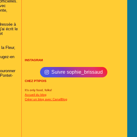
fficielles.
avec
ente,
dressée à
j'ai écrit le
et
 la Fleur,
Jugez-en
INSTAGRAM
couronner
Suivre sophie_brissaud
 Pontet-
CHEZ PTIPOIS
It's only food, folks!
Accueil du blog
Créer un blog avec CanalBlog