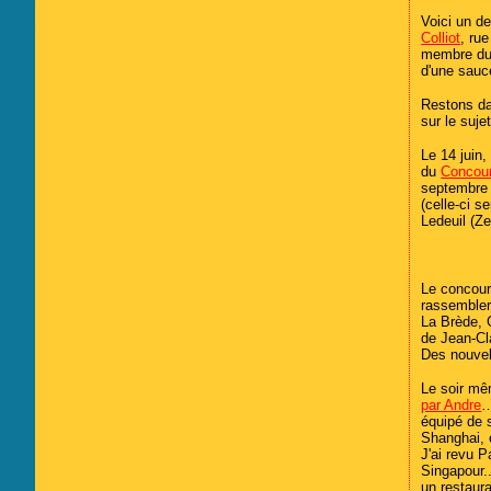
Février
Mars
Avril
(21)
(6)
(6)
Voici un d
Janvier
Février
Mars
(25)
(8)
(7)
Colliot
, ru
Janvier
Février
(19)
(17)
membre du 
d'une sauce
Restons dan
sur le suj
Le 14 juin,
du
Concour
septembre 
(celle-ci s
Ledeuil (Z
Le concour
rassembler
La Brède, 
de Jean-Cl
Des nouvel
Le soir mê
par Andre
…
équipé de 
Shanghai, 
J'ai revu 
Singapour.
un restaur