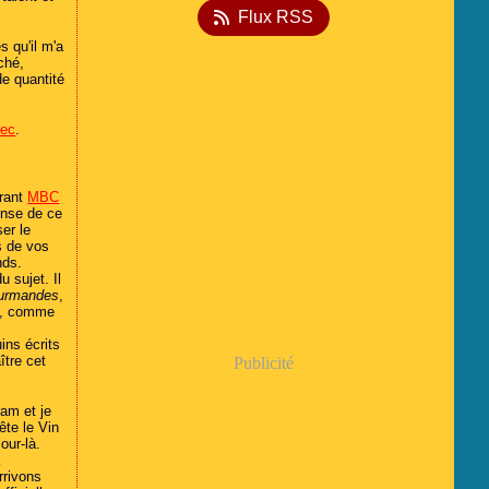
Flux RSS
 qu'il m'a
ché,
de quantité
lec
.
urant
MBC
pense de ce
er le
s de vos
nds.
u sujet. Il
ourmandes
,
e, comme
s
ins écrits
ître cet
Publicité
ram et je
ête le Vin
jour-là.
a
rrivons