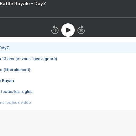
 Battle Royale - DayZ
 DayZ
 a 13 ans (et vous l'avez ignoré)
e (littéralement)
im Rayan
 toutes les règles
s les jeux vidéo
us choquant de Rockstar ? - Le scandale BULLY
e plus moche de Steam
du RÊVE tourne au CAUCHEMAR