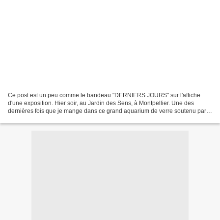
Ce post est un peu comme le bandeau "DERNIERS JOURS" sur l'affiche
d'une exposition. Hier soir, au Jardin des Sens, à Montpellier. Une des
dernières fois que je mange dans ce grand aquarium de verre soutenu par
de hauts piliers minoens, ceint des couleurs...