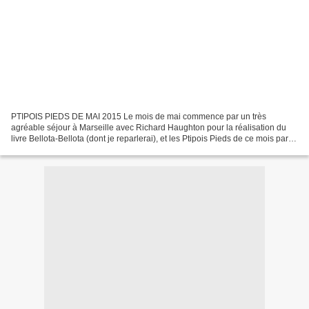
PTIPOIS PIEDS DE MAI 2015 Le mois de mai commence par un très
agréable séjour à Marseille avec Richard Haughton pour la réalisation du
livre Bellota-Bellota (dont je reparlerai), et les Ptipois Pieds de ce mois par le
rouget de roche de Gérald Passédat...