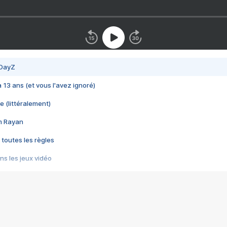
 DayZ
 a 13 ans (et vous l'avez ignoré)
e (littéralement)
im Rayan
 toutes les règles
s les jeux vidéo
us choquant de Rockstar ? - Le scandale BULLY
e plus moche de Steam
du RÊVE tourne au CAUCHEMAR