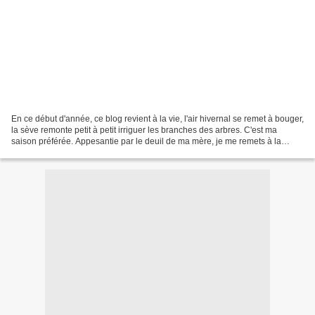
En ce début d'année, ce blog revient à la vie, l'air hivernal se remet à bouger,
la sève remonte petit à petit irriguer les branches des arbres. C'est ma
saison préférée. Appesantie par le deuil de ma mère, je me remets à la
tâche aujourd'hui pour lui...