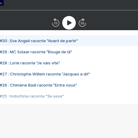
#30 : Eve Angeli raconte "Avant de partir"
#29 : MC Solaar raconte "Bouge de là"
28 : Lorie raconte "Je vais vite"
#27 : Christophe Willem raconte "Jacques a dit"
#26 : Chimène Badi raconte "Entre nous"
#25 : Indochine raconte "3e sexe"
#24 : Zaho raconte "C'est chelou"
#23 : Patrick Bruel raconte "Au café des délices"
#22 : Kyo raconte "Le chemin"