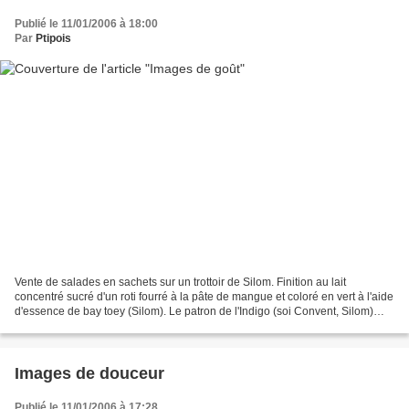
Publié le 11/01/2006 à 18:00
Par
Ptipois
Vente de salades en sachets sur un trottoir de Silom. Finition au lait
concentré sucré d'un roti fourré à la pâte de mangue et coloré en vert à l'aide
d'essence de bay toey (Silom). Le patron de l'Indigo (soi Convent, Silom)
découpe le poulet de Bresse...
Images de douceur
Publié le 11/01/2006 à 17:28