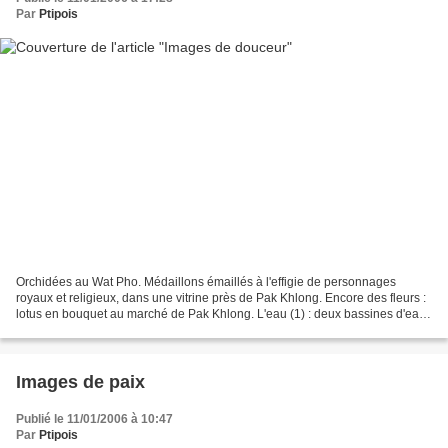
Par
Ptipois
Orchidées au Wat Pho. Médaillons émaillés à l'effigie de personnages
royaux et religieux, dans une vitrine près de Pak Khlong. Encore des fleurs :
lotus en bouquet au marché de Pak Khlong. L'eau (1) : deux bassines d'eau
claire (Nonthaburi). L'eau (2)...
Images de paix
Publié le 11/01/2006 à 10:47
Par
Ptipois