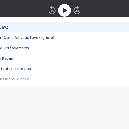
 DayZ
 a 13 ans (et vous l'avez ignoré)
e (littéralement)
im Rayan
 toutes les règles
s les jeux vidéo
us choquant de Rockstar ? - Le scandale BULLY
e plus moche de Steam
du RÊVE tourne au CAUCHEMAR
pendant 8 heures