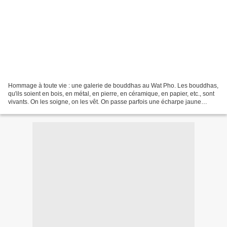
Hommage à toute vie : une galerie de bouddhas au Wat Pho. Les bouddhas,
qu'ils soient en bois, en métal, en pierre, en céramique, en papier, etc., sont
vivants. On les soigne, on les vêt. On passe parfois une écharpe jaune
safran sur leur épaule gauche....