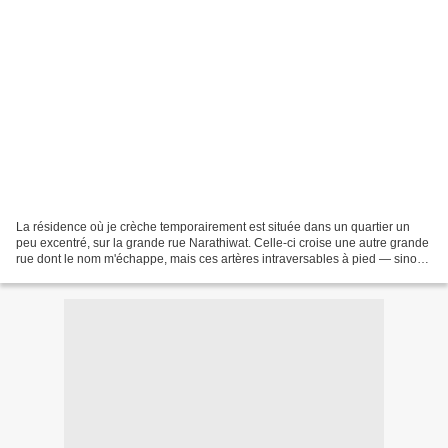
La résidence où je crèche temporairement est située dans un quartier un
peu excentré, sur la grande rue Narathiwat. Celle-ci croise une autre grande
rue dont le nom m'échappe, mais ces artères intraversables à pied — sinon
en faisant l'ascension de rares...