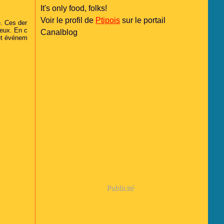
It's only food, folks!
Voir le profil de
Ptipois
sur le portail
e. Ces der
ueux. En c
Canalblog
cet événem
Publicité