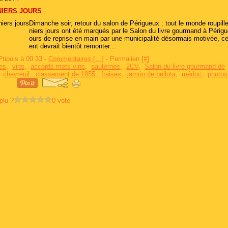
NIERS JOURS
Dimanche soir, retour du salon de Périgueux : tout le monde roupill
niers jours ont été marqués par le Salon du livre gourmand à Périg
ours de reprise en main par une municipalité désormais motivée, 
ent devrait bientôt remonter...
Ptipois à 00:33 -
Commentaires [
…
]
- Permalien [
#
]
res
,
vins
,
accords mets-vins
,
sauternes
,
2CV
,
Salon du livre gourmand de
,
chevreuil
,
classement de 1855
,
fraises
,
jamón de bellota
,
médoc
,
photos
plu ?
0 vote