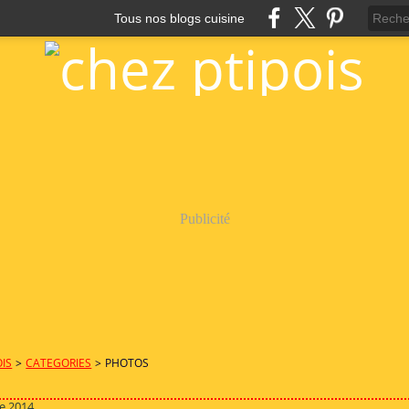
Tous nos blogs cuisine
Publicité
OIS
>
CATEGORIES
>
PHOTOS
e 2014