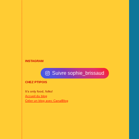
INSTAGRAM
Suivre sophie_brissaud
CHEZ PTIPOIS
It's only food, folks!
Accueil du blog
Créer un blog avec CanalBlog