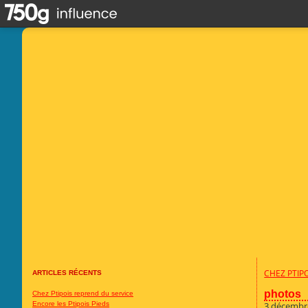
CHEZ PTIP
ARTICLES RÉCENTS
photos
Chez Ptipois reprend du service
Encore les Ptipois Pieds
3 décembr