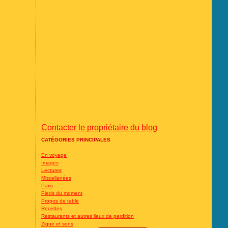
Contacter le propriétaire du blog
CATÉGORIES PRINCIPALES
En voyage
Images
Lectures
Miscellanées
Paris
Pieds du moment
Propos de table
Recettes
Restaurants et autres lieux de perdition
Zique et sons