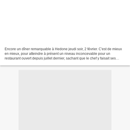
Encore un dîner remarquable à Hedone jeudi soir, 2 février. C'est de mieux
en mieux, pour atteindre à présent un niveau inconcevable pour un
restaurant ouvert depuis juillet dernier, sachant que le chef y faisait ses
premiers vrais pas de chef. Pas étonnant,...