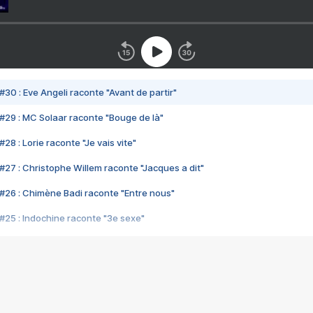
#30 : Eve Angeli raconte "Avant de partir"
#29 : MC Solaar raconte "Bouge de là"
28 : Lorie raconte "Je vais vite"
#27 : Christophe Willem raconte "Jacques a dit"
#26 : Chimène Badi raconte "Entre nous"
#25 : Indochine raconte "3e sexe"
#24 : Zaho raconte "C'est chelou"
#23 : Patrick Bruel raconte "Au café des délices"
#22 : Kyo raconte "Le chemin"