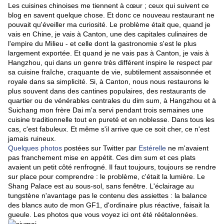
Les cuisines chinoises me tiennent à cœur ; ceux qui suivent ce
blog en savent quelque chose. Et donc ce nouveau restaurant ne
pouvait qu'éveiller ma curiosité. Le problème était que, quand je
vais en Chine, je vais à Canton, une des capitales culinaires de
l'empire du Milieu - et celle dont la gastronomie s'est le plus
largement exportée. Et quand je ne vais pas à Canton, je vais à
Hangzhou, qui dans un genre très différent inspire le respect par
sa cuisine fraîche, craquante de vie, subtilement assaisonnée et
royale dans sa simplicité. Si, à Canton, nous nous restaurons le
plus souvent dans des cantines populaires, des restaurants de
quartier ou de vénérables centrales du dim sum, à Hangzhou et à
Suichang mon frère Dai m'a servi pendant trois semaines une
cuisine traditionnelle tout en pureté et en noblesse. Dans tous les
cas, c'est fabuleux. Et même s'il arrive que ce soit cher, ce n'est
jamais ruineux.
Quelques photos
postées sur Twitter par
Estérelle
ne m'avaient
pas franchement mise en appétit. Ces dim sum et ces plats
avaient un petit côté renfrogné. Il faut toujours, toujours se rendre
sur place pour comprendre : le problème, c'était la lumière. Le
Shang Palace est au sous-sol, sans fenêtre. L'éclairage au
tungstène n'avantage pas le contenu des assiettes : la balance
des blancs auto de mon GF1, d'ordinaire plus réactive, faisait la
gueule. Les photos que vous voyez ici ont été réétalonnées.