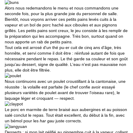
Alors nous redemandons le menu et nous commandons une
seconde fois, pour la plus grande joie du personnel de salle.
Bientôt, nous voyons arriver ces petits pains levés cuits à la
vapeur et un bol de porc haché aux ciboules et aux pignons
grillés. Les petits pains sont creux, le jeu consiste à les remplir de
la préparation qui les accompagne. Très bon, surtout quand on
nous apporte un rab de petits pains.
Tout cela est arrosé d'un thé pu-er cuit de cinq ans d'âge, très
honnête, et servi comme il doit être : réinfusé autant de fois que
nécessaire pendant le repas. Le thé garde sa couleur et son goût
jusqu'au dessert, signe de qualité. L'eau n'est pas mauvaise non
plus, elle doit être filtrée.
Nous continuons avec un poulet croustillant à la cantonaise, une
réussite : la volaille est parfaite (le chef confie avoir essayé
plusieurs variétés de poulet avant de trouver l'oiseau rare), le
laquage léger et croquant — respect.
Le porc en marmite de terre braisé aux aubergines et au poisson
salé conclut le repas. Tout était excellent, du début à la fin, avec
un bémol pour les
har gau
juste corrects.
Desserts : si mon lait gélifié au gingembre cuit à la vapeur, collant