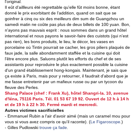
l'original.
Il eût d'aillleurs été regrettable qu'elle fût moins bonne, étant
donné le prix exorbitant de l'addition, quand on sait que se
goinfrer à cinq ou six des meilleurs dim sum de Guangzhou un
samedi matin ne coûte pas plus de deux billets de 100 yuan. Bon,
n'ayons pas mauvais esprit : nous sommes dans un grand hôtel
international et nous payons le savoir-faire des cuistots (qui n'est
pas rien), les bons produits, le lieu, le décor, les vases en
porcelaine où Tintin pourrait se cacher, les gros piliers plaqués de
faux jade, la salle abondamment staffée et la cuisine qui doit
l'être encore plus. Saluons plutôt les efforts du chef et de ses
assistants pour reproduire le plus exactement possible la cuisine
d'un grand établissement hong-kongais. Maintenant, je sais que
ça existe à Paris, mais pour y retourner, il faudrait d'abord que je
me fasse entretenir par un mafieux russe ou par un tycoon du
fleuve des Perles.
Shang Palace (chef : Frank Xu), hôtel Shangri-la. 10, avenue
d'Iéna, 75116 Paris. Tél. 01 53 67 19 92. Ouvert de 12 h à 14 h
et de 19 h à 22 h 30. Fermé mardi et mercredi.
Autres victimes sacrificielles
- Emmanuel Rubin a l'air d'avoir aimé (mais un caramel mou pour
vous si vous avez compris ce qu'il raconte). (
Le Figaroscope
.)
- Gilles Pudlowski
trouve ça fade
.