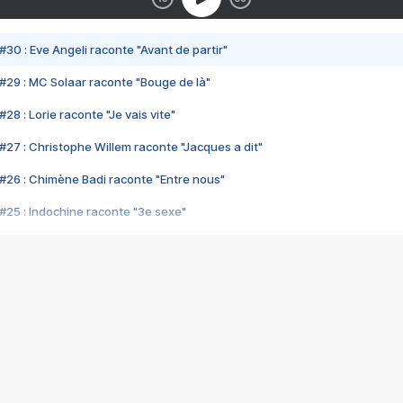
#30 : Eve Angeli raconte "Avant de partir"
#29 : MC Solaar raconte "Bouge de là"
28 : Lorie raconte "Je vais vite"
#27 : Christophe Willem raconte "Jacques a dit"
#26 : Chimène Badi raconte "Entre nous"
#25 : Indochine raconte "3e sexe"
#24 : Zaho raconte "C'est chelou"
#23 : Patrick Bruel raconte "Au café des délices"
#22 : Kyo raconte "Le chemin"
#21 : Nolwenn Leroy raconte "Cassé"
#20 : Patrick Hernandez raconte "Born to be alive"