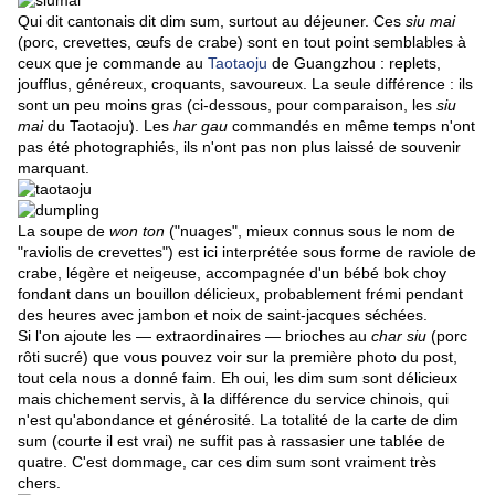
Qui dit cantonais dit dim sum, surtout au déjeuner. Ces
siu mai
(porc, crevettes, œufs de crabe) sont en tout point semblables à
ceux que je commande au
Taotaoju
de Guangzhou : replets,
joufflus, généreux, croquants, savoureux. La seule différence : ils
sont un peu moins gras (ci-dessous, pour comparaison, les
siu
mai
du Taotaoju). Les
har gau
commandés en même temps n'ont
pas été photographiés, ils n'ont pas non plus laissé de souvenir
marquant.
La soupe de
won ton
("nuages", mieux connus sous le nom de
"raviolis de crevettes") est ici interprétée sous forme de raviole de
crabe, légère et neigeuse, accompagnée d'un bébé bok choy
fondant dans un bouillon délicieux, probablement frémi pendant
des heures avec jambon et noix de saint-jacques séchées.
Si l'on ajoute les — extraordinaires — brioches au
char siu
(porc
rôti sucré) que vous pouvez voir sur la première photo du post,
tout cela nous a donné faim. Eh oui, les dim sum sont délicieux
mais chichement servis, à la différence du service chinois, qui
n'est qu'abondance et générosité. La totalité de la carte de dim
sum (courte il est vrai) ne suffit pas à rassasier une tablée de
quatre. C'est dommage, car ces dim sum sont vraiment très
chers.