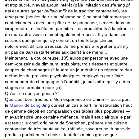
et trop sucré, n'avait aucun intérêt (pâle imitation des
zhuang pi
nai
et autres
ginger buffalo milk
de la tradition cantonaise), les
tang yuan
(boules de riz au sésame noir) se sont fait remarquer :
confectionnées avec une pâte de riz panachée, servies dans un
sirop neutre, elles étaient parfaites. Les croustillants à la citrouille
de mon autre voisin étaient également réussis. Il y a dans ces
cuisines quelqu'un qui s'y connaît en feuilletage chinois,
notoirement difficile à réussir. Je me prends à regretter qu'il n'y
ait pas de
dan ta
(tartelettes aux œufs) à ce menu...
Maintenant, la douloureuse. 105 euros par personne avec une
demi-douzaine de dim sum, trois plats, trois desserts et quatre
coupes de champagne (il faudra un jour établir un répertoire des
méthodes de pression psychologiques employées pour faire
commander du champagne à l'apéritif ; je suis sûre qu'il y a des
stages de formation pour ça).
Qu'est-ce que j'en pense ?
Que c'est bon, très bon. Mon expérience en Chine — où, à part
le
Manoir de Long Jing
qui est un cas à part, la restauration haut
de gamme déçoit en comparaison des tables plus populaires —
m'avait inspiré une certaine méfiance, mais il est clair que le pari
est tenu : le chef, originaire de Shenzhen, prépare une cuisine
cantonaise de très haute volée, raffinée, savoureuse, à base de
produits parfaitement choisis, toutefois moins grasse que