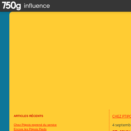
CHEZ PTIP
ARTICLES RÉCENTS
4 septemb
Chez Ptipois reprend du service
Encore les Ptipois Pieds