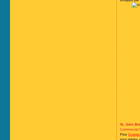
évoqués par o
St. John Br
Commercial S
Pour
Grands 
pour médoc o