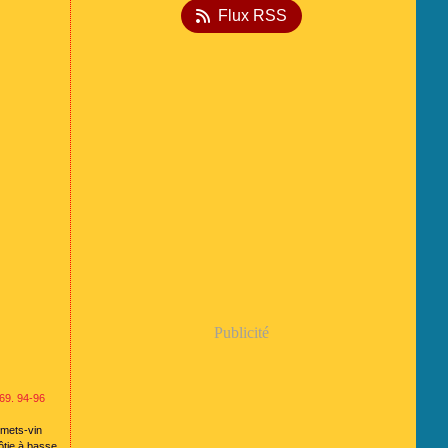
Flux RSS
Publicité
069. 94-96
d mets-vin
ôtie à basse