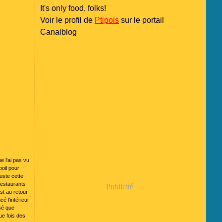
It's only food, folks!
Voir le profil de
Ptipois
sur le portail
Canalblog
ne l'ai pas vu
oil pour
uste cette
restaurants
Publicité
st au retour
é l'intérieur
nsé que
ue fois des