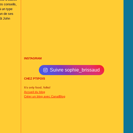
es conseils,
à un type
 un de ses
St John
INSTAGRAM
Suivre sophie_brissaud
CHEZ PTIPOIS
It's only food, folks!
Accueil du blog
Créer un blog avec CanalBlog