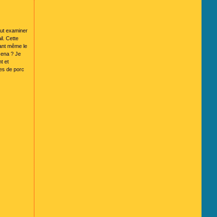
faut examiner
il. Cette
yant même le
zena ? Je
t et
res de porc