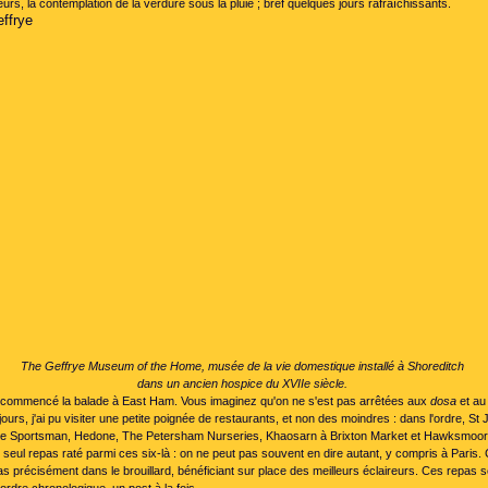
rs, la contemplation de la verdure sous la pluie ; bref quelques jours rafraîchissants.
The Geffrye Museum of the Home, musée de la vie domestique installé à Shoreditch
dans un ancien hospice du XVIIe siècle.
commencé la balade à East Ham. Vous imaginez qu'on ne s'est pas arrêtées aux
dosa
et a
ours, j'ai pu visiter une petite poignée de restaurants, et non des moindres : dans l'ordre, St
he Sportsman, Hedone, The Petersham Nurseries, Khaosarn à Brixton Market et Hawksmoo
 seul repas raté parmi ces six-là : on ne peut pas souvent en dire autant, y compris à Paris. C
s précisément dans le brouillard, bénéficiant sur place des meilleurs éclaireurs. Ces repas 