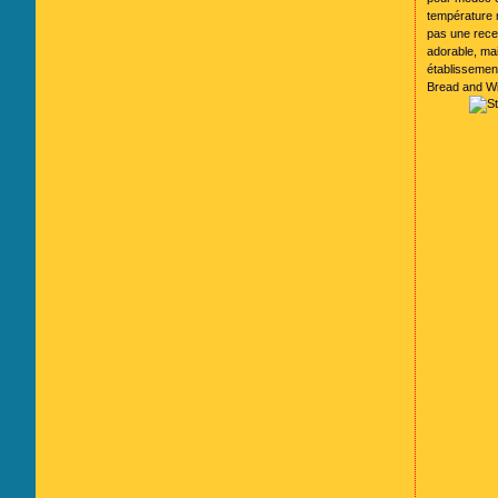
température r
pas une recet
adorable, ma
établissemen
Bread and W