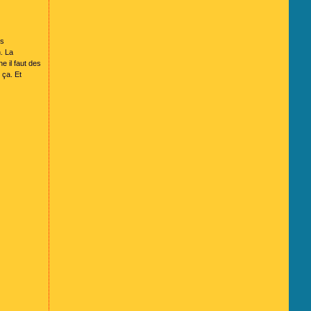
us
. La
e il faut des
 ça. Et