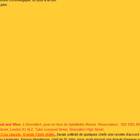
rdre chronologique, un post à la fois.
ead and Wine
, à Shoreditch, juste en face de Spitalfields Market. Réservations : 020 3301 8
treet, London E1 6LZ. Tube Liverpool Street, Shoreditch High Street.
Crus classés, Grands Chefs étoilés
, j'avais sollicité de quelques chefs une recette d'accor
u sauternes. Fergus Henderson, chef de St John, nous avait envoyé une épaule d'agneau r