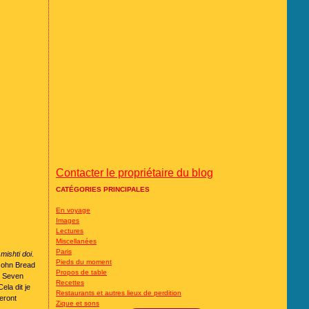
Contacter le propriétaire du blog
CATÉGORIES PRINCIPALES
En voyage
Images
Lectures
Miscellanées
Paris
u
mishti doi
.
Pieds du moment
 John Bread
Propos de table
r Seven
Recettes
ela dit je
Restaurants et autres lieux de perdition
seront
Zique et sons