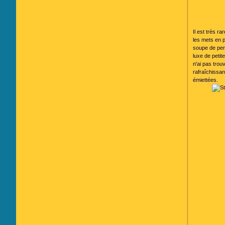
Il est très r
les mets en p
soupe de pers
luxe de peti
n'ai pas trou
rafraîchissan
émiettées.