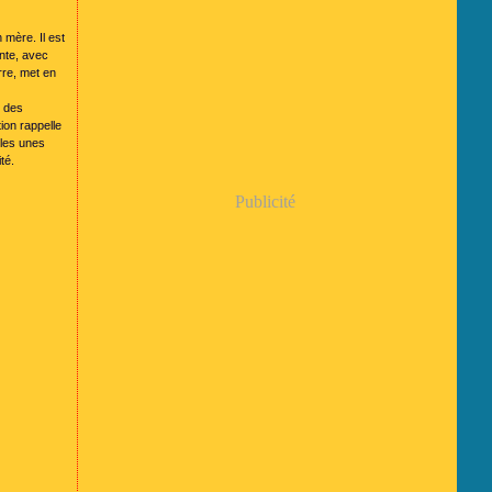
 mère. Il est
ente, avec
rre, met en
é des
ion rappelle
 les unes
ité.
Publicité