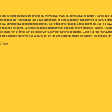
are que je poste ici plusieurs photos du même plat, mais St. John sera l'exception, parce qu'il 
rofondeur. Ils n'ont jamais une seule dimension, ils sont à admirer globalement et dans le déta
il au jambon m'a complètement bluffée, car c'était une réussite à tous points de vue, se pa
tes touches de génie. La soupe de persil thermomixée est légèrement épaissie (tapioca ? Maï
vé), mais non crémée afin de préserver la saveur franche de l'herbe. C'est à la fois réchauffan
t. Et le jambon annoncé sur la carte est en fait une sorte de rillette de jambon, de longues fib