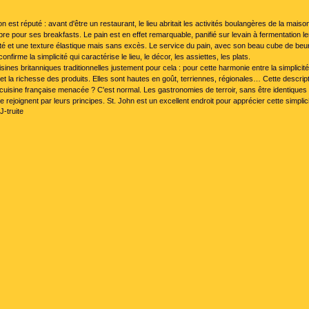
n est réputé : avant d'être un restaurant, le lieu abritait les activités boulangères de la maison
bre pour ses breakfasts. Le pain est en effet remarquable, panifié sur levain à fermentation l
ité et une texture élastique mais sans excès. Le service du pain, avec son beau cube de beu
onfirme la simplicité qui caractérise le lieu, le décor, les assiettes, les plats.
isines britanniques traditionnelles justement pour cela : pour cette harmonie entre la simplicit
et la richesse des produits. Elles sont hautes en goût, terriennes, régionales… Cette descript
cuisine française menacée ? C'est normal. Les gastronomies de terroir, sans être identiques
e rejoignent par leurs principes. St. John est un excellent endroit pour apprécier cette simplic