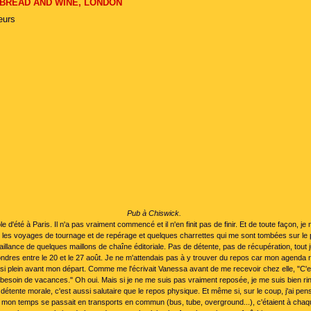
 BREAD AND WINE, LONDON
Pub à Chiswick.
rôle d'été à Paris. Il n'a pas vraiment commencé et il n'en finit pas de finir. Et de toute façon, je 
e les voyages de tournage et de repérage et quelques charrettes qui me sont tombées sur le p
illance de quelques maillons de chaîne éditoriale. Pas de détente, pas de récupération, tout j
ndres entre le 20 et le 27 août. Je ne m'attendais pas à y trouver du repos car mon agenda 
asi plein avant mon départ. Comme me l'écrivait Vanessa avant de me recevoir chez elle, "C'e
besoin de vacances." Oh oui. Mais si je ne me suis pas vraiment reposée, je me suis bien rinc
a détente morale, c'est aussi salutaire que le repos physique. Et même si, sur le coup, j'ai pe
mon temps se passait en transports en commun (bus, tube, overground...), c'étaient à chaq