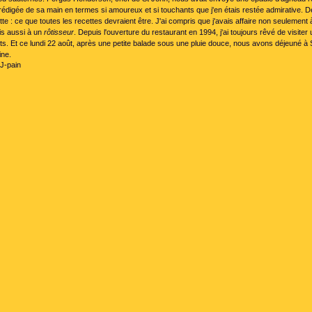
édigée de sa main en termes si amoureux et si touchants que j'en étais restée admirative. D
te : ce que toutes les recettes devraient être. J'ai compris que j'avais affaire non seulement 
is aussi à un
rôtisseur
. Depuis l'ouverture du restaurant en 1994, j'ai toujours rêvé de visiter
ts. Et ce lundi 22 août, après une petite balade sous une pluie douce, nous avons déjeuné à 
ine.