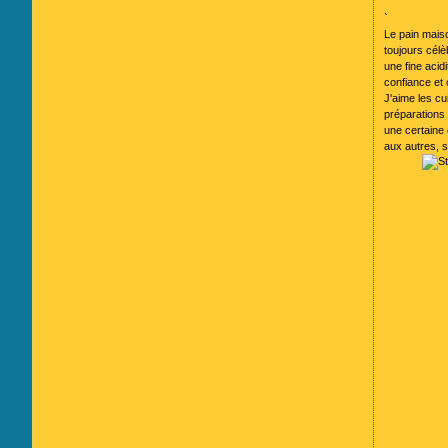
`
Le pain maiso
toujours célè
une fine acid
confiance et c
J'aime les cu
préparations 
une certaine 
aux autres, s