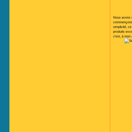
Nous avons ch
commençons p
simplicité, c
produits exce
c'est, à mon 