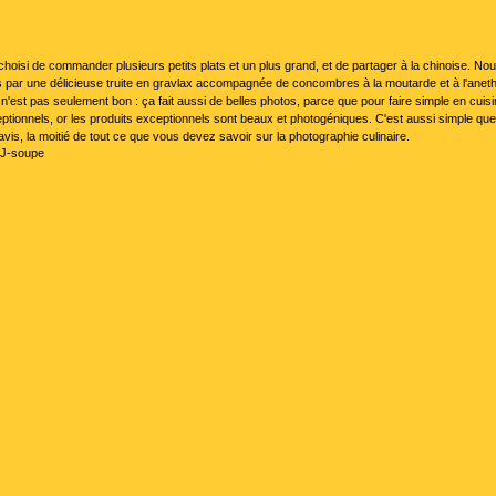
oisi de commander plusieurs petits plats et un plus grand, et de partager à la chinoise. No
ar une délicieuse truite en gravlax accompagnée de concombres à la moutarde et à l'aneth
e n'est pas seulement bon : ça fait aussi de belles photos, parce que pour faire simple en cuisin
ptionnels, or les produits exceptionnels sont beaux et photogéniques. C'est aussi simple que
avis, la moitié de tout ce que vous devez savoir sur la photographie culinaire.