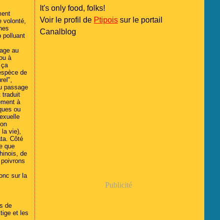
It's only food, folks!
ment
Voir le profil de
Ptipois
sur le portail
e volonté,
înes
Canalblog
p polluant
lage au
 ou à
 ça
 espèce de
rel",
au passage
 traduit
lement à
iques ou
sexuelle
 on
la vie),
ata. Côté
e que
hinois, de
 poivrons
onc sur la
Publicité
as de
ige et les