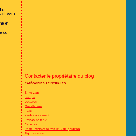
l et
ouil, vous
me et
é du
Contacter le propriétaire du blog
CATÉGORIES PRINCIPALES
En voyage
Images
Lectures
Miscellanées
Paris
Pieds du moment
Propos de table
Recettes
Restaurants et autres lieux de perdition
Zique et sons