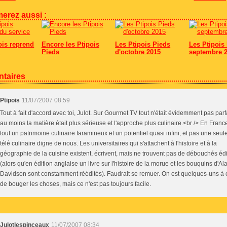
erez aussi :
ois reprend
Encore les Ptipois
Les Ptipois Pieds
Les Ptipois 
e
Pieds
d'octobre 2015
septembre 
taires
Ptipois
11/07/2007 08:59
Tout à fait d'accord avec toi, Julot. Sur Gourmet TV tout n'était évidemment pas parf
au moins la matière était plus sérieuse et l'approche plus culinaire.<br /> En Franc
tout un patrimoine culinaire faramineux et un potentiel quasi infini, et pas une seu
télé culinaire digne de nous. Les universitaires qui s'attachent à l'histoire et à la
géographie de la cuisine existent, écrivent, mais ne trouvent pas de débouchés éd
(alors qu'en édition anglaise un livre sur l'histoire de la morue et les bouquins d'Al
Davidson sont constamment réédités). Faudrait se remuer. On est quelques-uns à
de bouger les choses, mais ce n'est pas toujours facile.
Julotlespinceaux
11/07/2007 08:34