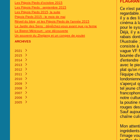
FLAGRANT
Les Ptipois Pieds d'octobre 2015
Les Ptipois Pieds : septembre 2015
Ce n'est pa
Les Ptipois Pieds 2015, la suite
regardable
Ptipois Pieds 2015 : le mois de mai
il y a des 
Réveil du blog, et les Ptipois Pieds de l'année 2015
cinéma à l
Le Jardin des Sens : dépêchez-vous avant que ça ferme
pour le sy
Le Bistrot Méricourt : une découverte
Déjà, il y
Un souvenir du Zhejiang et un congee de poulet
rabais don
l'Australie
ARCHIVES
consiste à
vague VF fa
2021
bourrée d'
2015
Octobre
(1)
d'entendre 
2014
Décembre
(6)
avec le pi
2013
Août
Décembre
(1)
(6)
plat qu'on 
2012
Juillet
Novembre
Décembre
(1)
(1)
(3)
l'équipe ch
2011
Mars
Octobre
Août
Décembre
(1)
(1)
(1)
(1)
londonienne
2010
Juin
Mai
Octobre
Décembre
(1)
(1)
(5)
(1)
s'aperçut 
2009
Mai
Mars
Août
Octobre
Décembre
(1)
(1)
(4)
(2)
(5)
tel jeune c
2008
Mars
Février
Juillet
Septembre
Novembre
Décembre
(1)
(2)
(2)
(1)
(4)
(5)
francophon
2007
Février
Mai
Août
Octobre
Novembre
Décembre
(2)
(1)
(2)
(1)
(5)
(2)
notre cultu
2006
Janvier
Mars
Avril
Septembre
Octobre
Novembre
Décembre
(1)
(1)
(1)
(2)
(5)
(4)
(1)
la poutine
2005
Février
Mars
Août
Septembre
Octobre
Novembre
Décembre
(3)
(3)
(2)
(8)
(4)
(10)
(3)
rouges dess
Janvier
Février
Juin
Août
Septembre
Octobre
Novembre
Décembre
(1)
(5)
(1)
(2)
(4)
(6)
(7)
(3)
Sauf aujour
Janvier
Avril
Mai
Août
Septembre
Octobre
Novembre
(1)
(1)
(6)
(2)
(5)
(7)
(2)
chaîne culi
Mars
Avril
Juin
Août
Septembre
Octobre
(2)
(1)
(2)
(2)
(3)
(11)
Février
Mars
Mai
Juillet
Août
Septembre
(1)
(2)
(2)
(4)
(2)
(3)
Mon attent
Janvier
Février
Avril
Juin
Juillet
Août
(2)
(4)
(10)
(2)
(2)
(4)
ingrédients
Janvier
Mars
Mai
Juin
Juillet
(1)
(5)
(2)
(7)
(3)
l'image vo
Février
Avril
Mai
Juin
(4)
(5)
(8)
(8)
Janvier
Mars
Avril
Mai
(26)
(6)
(11)
(1)