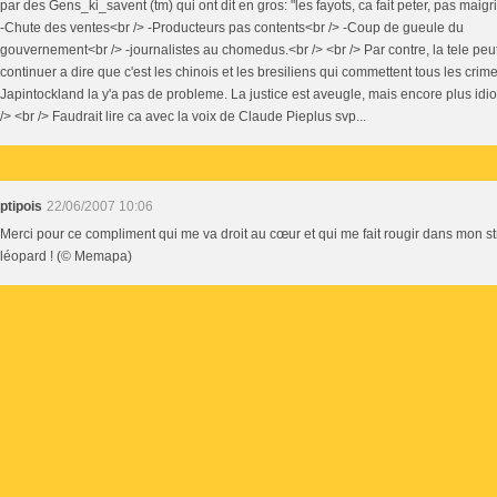
par des Gens_ki_savent (tm) qui ont dit en gros: "les fayots, ca fait peter, pas maigri
-Chute des ventes<br /> -Producteurs pas contents<br /> -Coup de gueule du
gouvernement<br /> -journalistes au chomedus.<br /> <br /> Par contre, la tele peu
continuer a dire que c'est les chinois et les bresiliens qui commettent tous les crim
Japintockland la y'a pas de probleme. La justice est aveugle, mais encore plus idiot
/> <br /> Faudrait lire ca avec la voix de Claude Pieplus svp...
ptipois
22/06/2007 10:06
Merci pour ce compliment qui me va droit au cœur et qui me fait rougir dans mon st
léopard ! (© Memapa)