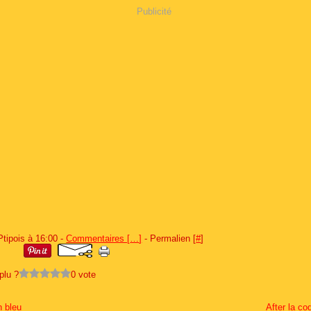
Publicité
Ptipois à 16:00 -
Commentaires [
…
]
- Permalien [
#
]
plu ?
0 vote
n bleu
After la co