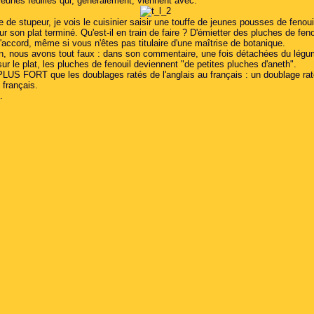
jeunes feuilles qui, généralement, viennent avec.
ie de stupeur, je vois le cuisinier saisir une touffe de jeunes pousses de fenoui
sur son plat terminé. Qu'est-il en train de faire ? D'émietter des pluches de fen
'accord, même si vous n'êtes pas titulaire d'une maîtrise de botanique.
n, nous avons tout faux : dans son commentaire, une fois détachées du légu
r le plat, les pluches de fenouil deviennent "de petites pluches d'aneth".
S FORT que les doublages ratés de l'anglais au français : un doublage rat
 français.
.