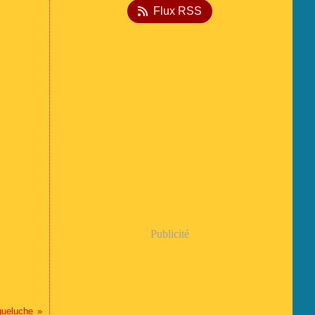
Flux RSS
Publicité
queluche