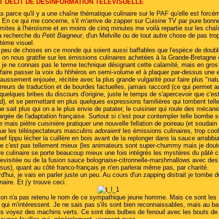
 DÉLIT DE DÉSINFORMATION TÉLÉVISUELLE
s parce qu'il y a une chaîne thématique culinaire sur le PAF qu'elle est forcé
. En ce qui me concerne, s'il m'arrive de zapper sur Cuisine TV par pure bonn
limites à l'héroïsme et en moins de cinq minutes me voilà repartie sur les cha
a recherche du
Petit Baigneur
, d'un Melville ou de tout autre chose de pas tro
stème visuel.
 a peu de choses en ce monde qui soient aussi baffables que l'espèce de doub
t on nous gratifie sur les émissions culinaires achetées à la Grande-Bretagne
 ; je ne connais pas le terme technique désignant cette calamité, mais en gros
 faire passer la voix du hhhéros en semi-volume et à plaquer par-dessus une
ussement enjouée, récitée avec la plus grande vulgarité pour faire plus "natu
erreurs de traduction et de bourdes factuelles, jamais raccord (ce qui permet 
quelques bribes du discours d'origine, juste le temps de s'apercevoir que c'est
ed), et se permettant en plus quelques expressions familières qui tombent tel
ne sait plus qui on a le plus envie de patater, le cuisinier qui roule des mécan
argée de l'adaptation française. Surtout si c'est pour contempler telle bombe 
 mais piètre cuisinière pratiquer une nouvelle fellation de poireau (et soudain
que les téléspectateurs masculins
adoraient
les émissions culinaires, trop cool 
hef lippu lécher la cuillère en bois avant de la replonger dans la sauce arrabbi
e c'est pas tellement mieux (les animateurs sont super-chummy mais je dout
re culinaire se porte beaucoup mieux une fois intégrés les mystères du pâté c
 revisitée ou de la fusion sauce bolognaise-citronnelle-marshmallows avec des
us), quant au côté franco-français je n'en parlerai même pas, par charité.
d'hui, je vais en parler juste un peu. Au cours d'un zapping distrait je tombe d
naire. Et j'y trouve ceci.
ion n'a pas retenu le nom de ce sympathique jeune homme. Mais ce sont les
 qui m'intéressent. Je ne sais pas s'ils sont bien reconnaissables, mais au b
us voyez des machins verts. Ce sont des bulbes de fenouil avec les bouts de t