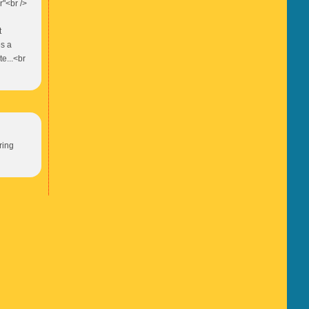
r"<br />
t
es a
e...<br
ring