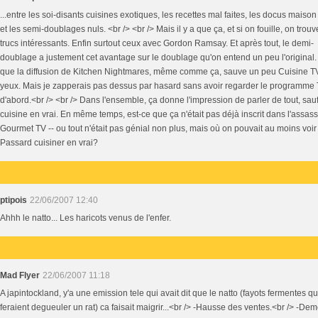
...entre les soi-disants cuisines exotiques, les recettes mal faites, les docus maiso
et les semi-doublages nuls. <br /> <br /> Mais il y a que ça, et si on fouille, on trou
trucs intéressants. Enfin surtout ceux avec Gordon Ramsay. Et après tout, le demi-
doublage a justement cet avantage sur le doublage qu'on entend un peu l'original.
que la diffusion de Kitchen Nightmares, même comme ça, sauve un peu Cuisine T
yeux. Mais je zapperais pas dessus par hasard sans avoir regarder le programme
d'abord.<br /> <br /> Dans l'ensemble, ça donne l'impression de parler de tout, sau
cuisine en vrai. En même temps, est-ce que ça n'était pas déjà inscrit dans l'assass
Gourmet TV -- ou tout n'était pas génial non plus, mais où on pouvait au moins voir
Passard cuisiner en vrai?
ptipois
22/06/2007 12:40
Ahhh le natto... Les haricots venus de l'enfer.
Mad Flyer
22/06/2007 11:18
A japintockland, y'a une emission tele qui avait dit que le natto (fayots fermentes qu
feraient degueuler un rat) ca faisait maigrir...<br /> -Hausse des ventes.<br /> -Dem