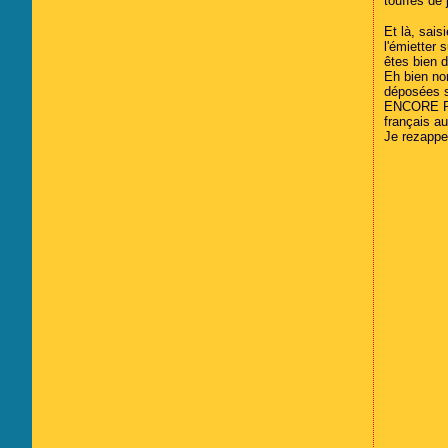
touffes de 
Février
Mars
Avril
(21)
(6)
(6)
Janvier
Février
Mars
(25)
(8)
(7)
Et là, sais
Janvier
Février
(19)
(17)
l'émietter 
êtes bien d
Eh bien no
déposées su
ENCORE PLU
français au
Je rezappe