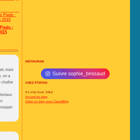
Pieds :
2015
INSTAGRAM
ait, mais
Suivre sophie_brissaud
e, on a
le chaîne
CHEZ PTIPOIS
It's only food, folks!
itoriaux
Accueil du blog
an
Créer un blog avec CanalBlog
 essayer