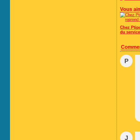
Vous aim
Chez Ptip
du servic
Commen
P
J