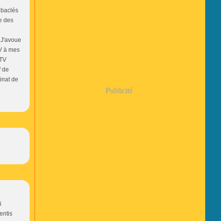
n baclés
ve des
 J'avoue
V à mes
 TV
f de
inat de
Publicité
i
entis