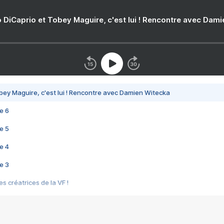
 DiCaprio et Tobey Maguire, c'est lui ! Rencontre avec Dam
bey Maguire, c'est lui ! Rencontre avec Damien Witecka
e 6
e 5
e 4
e 3
s créatrices de la VF !
e 2
e 1