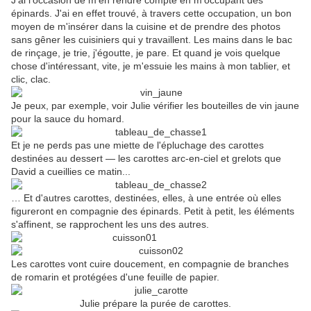
J'ai l'occasion de m'en rendre compte en m'occupant des
épinards. J'ai en effet trouvé, à travers cette occupation, un bon
moyen de m'insérer dans la cuisine et de prendre des photos
sans gêner les cuisiniers qui y travaillent. Les mains dans le bac
de rinçage, je trie, j'égoutte, je pare. Et quand je vois quelque
chose d'intéressant, vite, je m'essuie les mains à mon tablier, et
clic, clac.
Je peux, par exemple, voir Julie vérifier les bouteilles de vin jaune
pour la sauce du homard.
Et je ne perds pas une miette de l'épluchage des carottes
destinées au dessert — les carottes arc-en-ciel et grelots que
David a cueillies ce matin...
… Et d'autres carottes, destinées, elles, à une entrée où elles
figureront en compagnie des épinards. Petit à petit, les éléments
s'affinent, se rapprochent les uns des autres.
Les carottes vont cuire doucement, en compagnie de branches
de romarin et protégées d'une feuille de papier.
Julie prépare la purée de carottes.