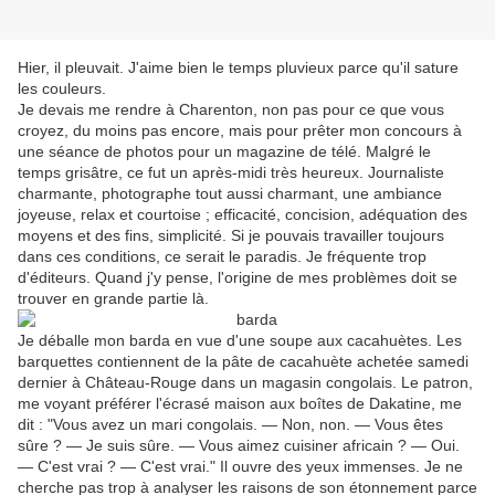
Hier, il pleuvait. J'aime bien le temps pluvieux parce qu'il sature
les couleurs.
Je devais me rendre à Charenton, non pas pour ce que vous
croyez, du moins pas encore, mais pour prêter mon concours à
une séance de photos pour un magazine de télé. Malgré le
temps grisâtre, ce fut un après-midi très heureux. Journaliste
charmante, photographe tout aussi charmant, une ambiance
joyeuse, relax et courtoise ; efficacité, concision, adéquation des
moyens et des fins, simplicité. Si je pouvais travailler toujours
dans ces conditions, ce serait le paradis. Je fréquente trop
d'éditeurs. Quand j'y pense, l'origine de mes problèmes doit se
trouver en grande partie là.
Je déballe mon barda en vue d'une soupe aux cacahuètes. Les
barquettes contiennent de la pâte de cacahuète achetée samedi
dernier à Château-Rouge dans un magasin congolais. Le patron,
me voyant préférer l'écrasé maison aux boîtes de Dakatine, me
dit : "Vous avez un mari congolais. — Non, non. — Vous êtes
sûre ? — Je suis sûre. — Vous aimez cuisiner africain ? — Oui.
— C'est vrai ? — C'est vrai." Il ouvre des yeux immenses. Je ne
cherche pas trop à analyser les raisons de son étonnement parce