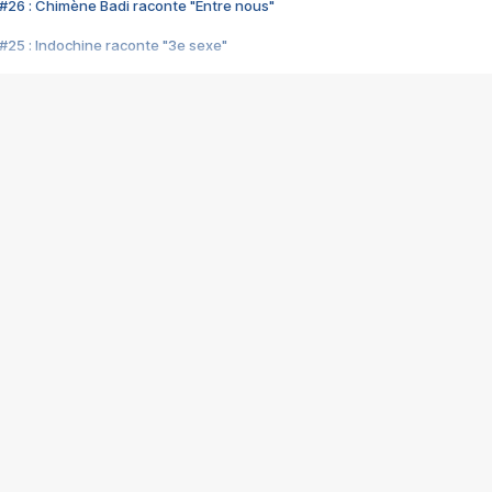
#26 : Chimène Badi raconte "Entre nous"
#25 : Indochine raconte "3e sexe"
#24 : Zaho raconte "C'est chelou"
#23 : Patrick Bruel raconte "Au café des délices"
#22 : Kyo raconte "Le chemin"
#21 : Nolwenn Leroy raconte "Cassé"
#20 : Patrick Hernandez raconte "Born to be alive"
#19 : Lorie raconte "Près de moi"
#18 : Michael Jones raconte "A nos actes manqués" (avec Jean-Jacque
#17 : Khaled raconte "Aïcha"
#16 : Corneille raconte "Parce qu'on vient de loin"
#15 : Indochine raconte "L'aventurier"
14 : Lorie raconte "Sur un air latino"