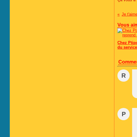
Je t'aim
Vous aim
Chez Ptip
du servic
Commen
R
P