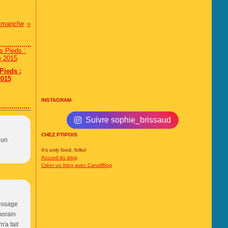
dimanche
Pieds :
2015
INSTAGRAM
Suivre sophie_brissaud
CHEZ PTIPOIS
 un
It's only food, folks!
Accueil du blog
Créer un blog avec CanalBlog
message
porain
'a fait