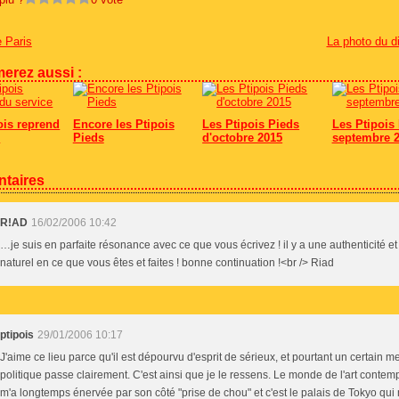
e Paris
La photo du 
erez aussi :
ois reprend
Encore les Ptipois
Les Ptipois Pieds
Les Ptipois 
e
Pieds
d'octobre 2015
septembre 
taires
R!AD
16/02/2006 10:42
…je suis en parfaite résonance avec ce que vous écrivez ! il y a une authenticité et
naturel en ce que vous êtes et faites ! bonne continuation !<br /> Riad
ptipois
29/01/2006 10:17
J'aime ce lieu parce qu'il est dépourvu d'esprit de sérieux, et pourtant un certain 
politique passe clairement. C'est ainsi que je le ressens. Le monde de l'art contem
m'a longtemps énervée par son côté "prise de chou" et c'est le palais de Tokyo qui m