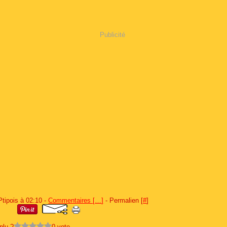
Publicité
Ptipois à 02:10 -
Commentaires [
…
]
- Permalien [
#
]
plu ?
0 vote