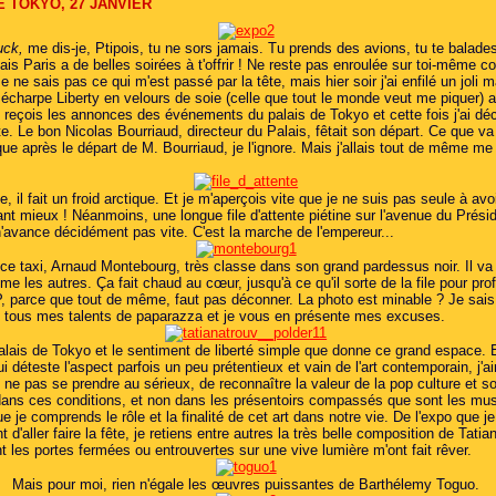
E TOKYO, 27 JANVIER
uck,
me dis-je, Ptipois, tu ne sors jamais. Tu prends des avions, tu te balades
ais Paris a de belles soirées à t'offrir ! Ne reste pas enroulée sur toi-même
Je ne sais pas ce qui m'est passé par la tête, mais hier soir j'ai enfilé un joli 
écharpe Liberty en velours de soie (celle que tout le monde veut me piquer) a
e reçois les annonces des événements du palais de Tokyo et cette fois j'ai déc
e. Le bon Nicolas Bourriaud, directeur du Palais, fêtait son départ. Ce que va
que après le départ de M. Bourriaud, je l'ignore. Mais j'allais tout de même me
ée, il fait un froid arctique. Et je m'aperçois vite que je ne suis pas seule à avoi
ant mieux ! Néanmoins, une longue file d'attente piétine sur l'avenue du Prési
n'avance décidément pas vite. C'est la marche de l'empereur...
ce taxi, Arnaud Montebourg, très classe dans son grand pardessus noir. Il va 
 les autres. Ça fait chaud au cœur, jusqu'à ce qu'il sorte de la file pour prof
P, parce que tout de même, faut pas déconner. La photo est minable ? Je sais,
 tous mes talents de paparazza et je vous en présente mes excuses.
palais de Tokyo et le sentiment de liberté simple que donne ce grand espace. E
i déteste l'aspect parfois un peu prétentieux et vain de l'art contemporain, j'
 ne pas se prendre au sérieux, de reconnaître la valeur de la pop culture et 
 dans ces conditions, et non dans les présentoirs compassés que sont les mus
ue je comprends le rôle et la finalité de cet art dans notre vie. De l'expo que je
nt d'aller faire la fête, je retiens entre autres la très belle composition de Tati
nt les portes fermées ou entrouvertes sur une vive lumière m'ont fait rêver.
Mais pour moi, rien n'égale les œuvres puissantes de Barthélemy Toguo.