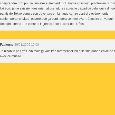
comprendre qu'il pouvait en être autrement. Si tu habies pas loin, profites-en ! Co
l'ai écrit, je ne sais rien des orientations futures après le départ de celui qui a dirigé
palais de Tokyo depuis son ouverture en tant que centre d'art et d'événements
contemporains. Mais j'espère que ça continuera comme avant, à mettre en valeur l
l'imagination et une certaine façon de faire passer des idées.
Fabienne
29/01/2006 10:08
Je n'habite pas très loin mais j'y vais très rarement et ton billet me donne envie de
avec ce musée ...