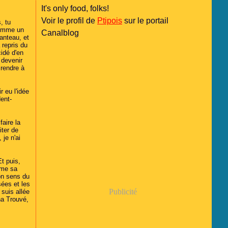
It's only food, folks!
Voir le profil de
Ptipois
sur le portail
, tu
 comme un
Canalblog
manteau, et
 repris du
idé d'en
 devenir
 rendre à
r eu l'idée
dent-
faire la
iter de
 je n'ai
t puis,
aime sa
son sens du
ées et les
Publicité
 suis allée
ana Trouvé,