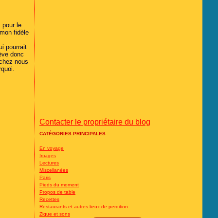
 pour le
mon fidèle
i pourrait
lève donc
e chez nous
rquoi.
Contacter le propriétaire du blog
CATÉGORIES PRINCIPALES
En voyage
Images
Lectures
Miscellanées
Paris
Pieds du moment
Propos de table
Recettes
Restaurants et autres lieux de perdition
Zique et sons