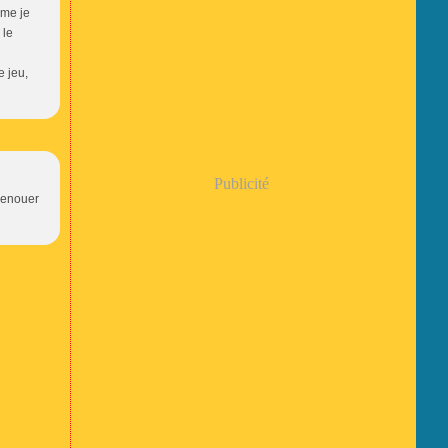
mme je
 le
e jeu,
Publicité
 renouer