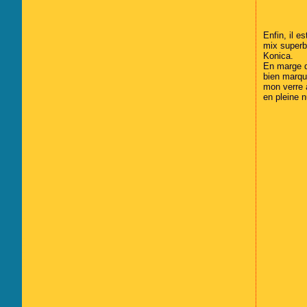
Février
Mars
Avril
(21)
(6)
(6)
Janvier
Février
Mars
(25)
(8)
(7)
Janvier
Février
(19)
(17)
Enfin, il e
mix superb
Konica.
En marge de
bien marque
mon verre à
en pleine n