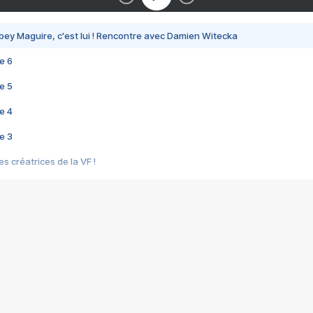
bey Maguire, c'est lui ! Rencontre avec Damien Witecka
e 6
e 5
e 4
e 3
s créatrices de la VF !
e 2
e 1
e Mektoub My Love arrive enfin ! Rencontre avec Shaïn Boumedine et Sal
i : après Toni en famille
elle réalise le bouleversant Dites lui que je l'aime
ais ! Rencontre autour de Vie privée de Rebecca Zlotowski