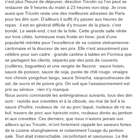
n'est plus l'heure de déjeuner, direction Tricotin où l'on peut se
restaurer de 9 heures du matin à 23 heures non-stop. Je crois
aussi que Tricotin reste une des meilleures adresses de Paris
pour les dim sum. D'ailleurs il suffit d'y passer aux heures de
repas : il est en général difficile d'y trouver de la place, c'est
bondé. Le week-end, c'est de la folie. Cette grande salle vitrée
sur trois côtés, lumineuse mais froide en hiver, jouit d'une
popularité méritée pour l'excellence de sa cuisine vietnamienne-
cantonaise et la douceur de ses prix. Elle n'est assurément pas
célèbre pour son cadre : grande cantine à tables en Formica que
se partagent les clients, séparés par des pots de couverts
(cuillères, baguettes) et une rangée de flacons : sauce hoisin,
sauce de poisson, sauce de soja, purée de chili rouge, vinaigre
noir chinois yongchun laogu, sauce Sriracha, saupoudreuses de
sel, de sucre et de poivre gris. On voit que l'assaisonnement est
pris au sérieux : rien n'y manque.
Nous avons commandé les antimigraineux suivants, tous des dim
sum : raviolis aux crevettes et à la ciboule, siu-mai de buf à la
sauce d'huître, rouleaux de riz au porc laqué, rouleaux de riz au
buf, travers de porc aux haricots noirs, rouleaux dorés au jambon
et aux crevettes. Ces derniers, que nous n'avions jamais vus
ailleurs qu'au Tricotin, m'ont fortement rappelé les saveurs fortes
de la cuisine shanghaienne et notamment l'usage du jambon
salé. Tout était irréprochable, réconfortant et savoureux. Le thé