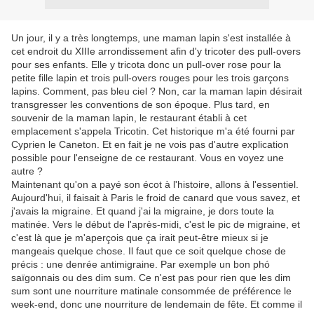
Un jour, il y a très longtemps, une maman lapin s'est installée à
cet endroit du XIIIe arrondissement afin d'y tricoter des pull-overs
pour ses enfants. Elle y tricota donc un pull-over rose pour la
petite fille lapin et trois pull-overs rouges pour les trois garçons
lapins. Comment, pas bleu ciel ? Non, car la maman lapin désirait
transgresser les conventions de son époque. Plus tard, en
souvenir de la maman lapin, le restaurant établi à cet
emplacement s'appela Tricotin. Cet historique m'a été fourni par
Cyprien le Caneton. Et en fait je ne vois pas d'autre explication
possible pour l'enseigne de ce restaurant. Vous en voyez une
autre ?
Maintenant qu'on a payé son écot à l'histoire, allons à l'essentiel.
Aujourd'hui, il faisait à Paris le froid de canard que vous savez, et
j'avais la migraine. Et quand j'ai la migraine, je dors toute la
matinée. Vers le début de l'après-midi, c'est le pic de migraine, et
c'est là que je m'aperçois que ça irait peut-être mieux si je
mangeais quelque chose. Il faut que ce soit quelque chose de
précis : une denrée antimigraine. Par exemple un bon phó
saïgonnais ou des dim sum. Ce n'est pas pour rien que les dim
sum sont une nourriture matinale consommée de préférence le
week-end, donc une nourriture de lendemain de fête. Et comme il